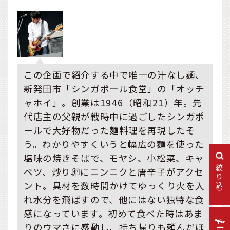
この企画で紹介する中で唯一の汁なし麺、
新発田市「シンガポール食堂」の「オッチ
ャホイ」。創業は1946（昭和21）年。先
代店主の父親が戦時中に過ごしたシンガポ
ールで大好物だった麺料理を再現したそ
う。わかりやすくいうと幅広の麺を使った
塩味の焼きそばで、モヤシ、小松菜、キャ
絞り込む
ベツ、炒り卵にニンニクと唐辛子がアクセ
ント。具材を数時間かけてゆっくり火を入
れ水分を飛ばすので、他にはない独特な食
感になっています。初めて食べた時はあま
りのウマさに感動し、持ち帰りも頼んだほ