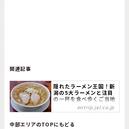
関連記事
隠れたラーメン王国！新
潟の5大ラーメンと注目
の一杯を食べ歩くご当地
グルメ旅
ontrip.jal.co.jp
中華そばの外食費ランキン
グで、2021年に全国1位と
中部エリアのTOPにもどる
なった新潟市（総務省の家