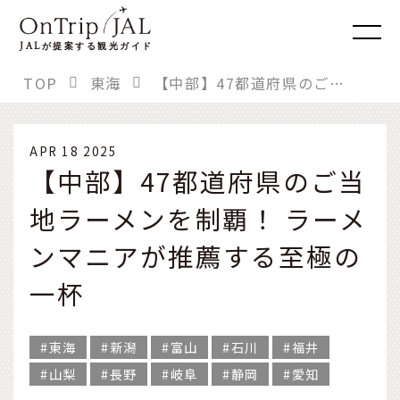
JAL
が提案する観光ガイド
TOP
東海
【中部】47都道府県のご当地ラーメンを制覇！ ラーメンマニアが推薦する至極の一杯
APR 18 2025
【中部】47都道府県のご当
地ラーメンを制覇！ ラーメ
ンマニアが推薦する至極の
一杯
東海
新潟
富山
石川
福井
山梨
長野
岐阜
静岡
愛知