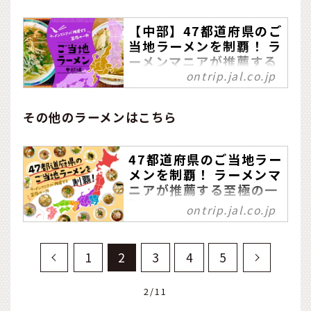
計調査／2022年2月発
表）。そんなラーメンを愛
【中部】47都道府県のご
する人々が数多く住む新潟
当地ラーメンを制覇！ ラ
県には、地域の気候や特色
ーメンマニアが推薦する
至極の一杯
に根付いたさまざまなラー
ontrip.jal.co.jp
メンがあるのが特徴。ラー
国内外で年々盛り上がるラ
メンを通して新潟の風土を
ーメンブーム。日本各地に
その他のラーメンはこちら
知ることができるのです。
伝統的なご当地の味があ
り、長年愛され続け今に至
47都道府県のご当地ラー
ります。この記事では全国
メンを制覇！ ラーメンマ
47都道府県それぞれの特色
ニアが推薦する至極の一
を解説するとともに、長年
杯
食べ歩いているマニアによ
ontrip.jal.co.jp
るおすすめの47軒をコメン
国内外で年々盛り上がるラ
トやマップ付きでレコメン
ーメンブーム。日本各地に
1
2
3
4
5
ド。
伝統的なご当地の味があ
り、長年愛され続け今に至
ります。この記事では全国
2/11
47都道府県それぞれの特色