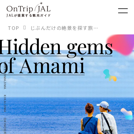
JAL
が提案する観光ガイド
TOP
じぶんだけの絶景を探す旅 隠された宝石 奄美群島
KAKEROMAJIMA
KIKAIJIMA
OKINOERABUJIMA