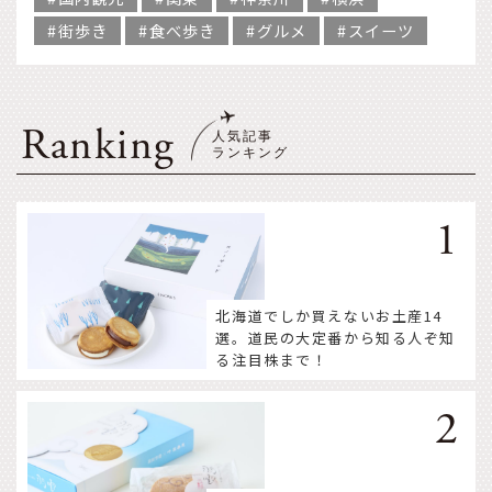
街歩き
食べ歩き
グルメ
スイーツ
Ranking
北海道でしか買えないお土産14
選。道民の大定番から知る人ぞ知
る注目株まで！