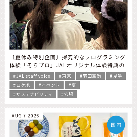
〔夏休み特別企画〕探究的なプログラミング
体験「そらプロ」JALオリジナル体験特典の
ご紹介
JAL staff voice
東京
羽田空港
見学
ロケ地
イベント
夏
サステナビリティ
穴場
AUG 7 2026