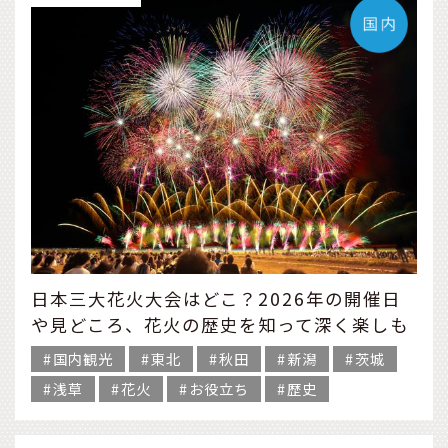
日本三大花火大会はどこ？2026年の開催日
や見どころ、花火の歴史を知って深く楽しも
う。
国内観光
東北
秋田
新潟
茨城
浅草
花火
お役立ち
歴史