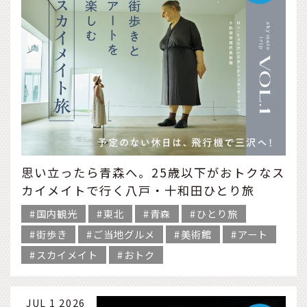
思い立ったら青森へ。25歳以下がおトクなス
カイメイトで行く八戸・十和田ひとり旅
国内観光
東北
青森
ひとり旅
街歩き
ご当地グルメ
美術館
アート
スカイメイト
おトク
JUL 1 2026