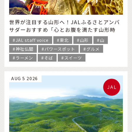
世界が注目する山形へ！JALふるさとアンバ
サダーおすすめ「心とお腹を満たす山形時
間」
JAL staff voice
東北
山形
山
神社仏閣
パワースポット
グルメ
ラーメン
そば
スイーツ
AUG 5 2026