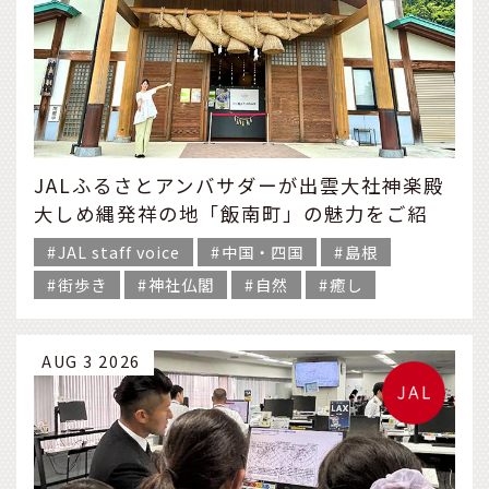
JALふるさとアンバサダーが出雲大社神楽殿
大しめ縄発祥の地「飯南町」の魅力をご紹
介！
JAL staff voice
中国・四国
島根
街歩き
神社仏閣
自然
癒し
AUG 3 2026