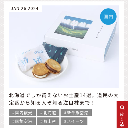
JAN 26 2024
北海道でしか買えないお土産14選。道民の大
定番から知る人ぞ知る注目株まで！
国内観光
北海道
新千歳空港
絞り込む
函館空港
お土産
スイーツ