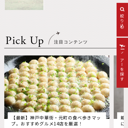
絞り込む
Pick Up
ツアーを探す
【最新】神戸中華街・元町の食べ歩きマッ
箱
プ。おすすめグルメ14店を厳選！
に