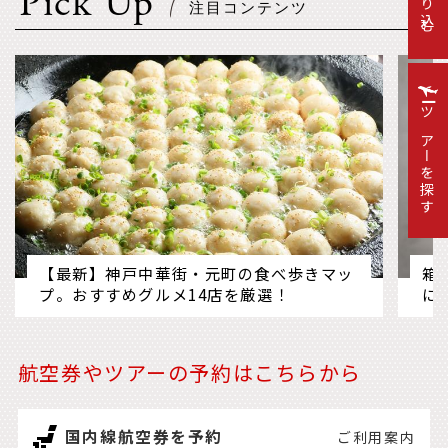
絞り込む
Pick Up
ツアーを探す
【最新】神戸中華街・元町の食べ歩きマッ
箱
プ。おすすめグルメ14店を厳選！
に
航空券やツアーの予約はこちらから
国内線航空券を予約
ご利用案内