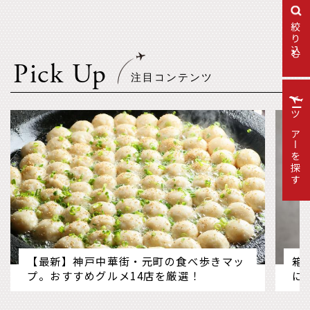
絞り込む
Pick Up
ツアーを探す
【最新】神戸中華街・元町の食べ歩きマッ
箱
プ。おすすめグルメ14店を厳選！
に