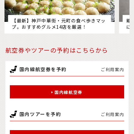
【最新】神戸中華街・元町の食べ歩きマッ
箱
プ。おすすめグルメ14店を厳選！
に
航空券やツアーの予約はこちらから
国内線航空券を予約
ご利用案内
国内線航空券
国内ツアーを予約
ご利用案内