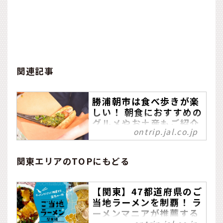
関連記事
勝浦朝市は食べ歩きが楽
しい！ 朝食におすすめの
グルメやお土産もご紹介
ontrip.jal.co.jp
千葉県・南房総にある勝
浦。観光や避暑地としても
関東エリアのTOPにもどる
有名なビーチリゾートです
が、近年は輪島・高山と並
ぶ日本三大朝市のひとつと
【関東】47都道府県のご
して、勝浦朝市が注目され
当地ラーメンを制覇！ ラ
ています。勝浦ならではの
ーメンマニアが推薦する
グルメや朝市ならではのメ