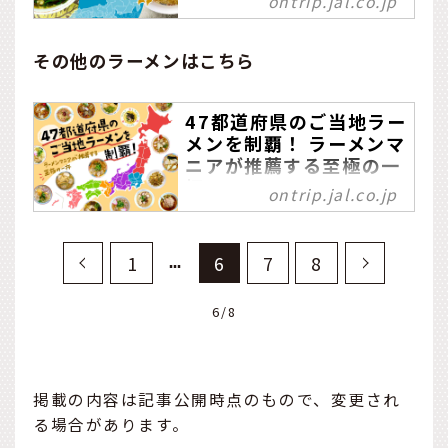
至極の一杯
ontrip.jal.co.jp
ニューが豊富で、食べ歩き
国内外で年々盛り上がるラ
やお土産探しが楽しめま
ーメンブーム。日本各地に
その他のラーメンはこちら
す。
伝統的なご当地の味があ
り、長年愛され続け今に至
47都道府県のご当地ラー
ります。この記事では全国
メンを制覇！ ラーメンマ
47都道府県それぞれの特色
ニアが推薦する至極の一
を解説するとともに、長年
杯
食べ歩いているマニアによ
ontrip.jal.co.jp
るおすすめの47軒をコメン
国内外で年々盛り上がるラ
トやマップ付きでレコメン
ーメンブーム。日本各地に
1
6
7
8
ド。
伝統的なご当地の味があ
り、長年愛され続け今に至
ります。この記事では全国
6/8
47都道府県それぞれの特色
を解説するとともに、長年
食べ歩いているマニアによ
掲載の内容は記事公開時点のもので、変更され
るおすすめの47軒をコメン
る場合があります。
トやマップ付きでレコメン