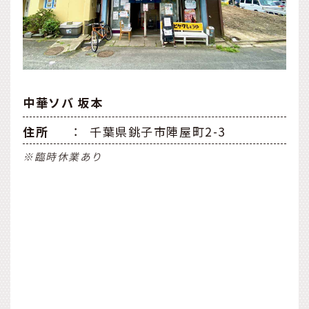
中華ソバ 坂本
住所
：
千葉県銚子市陣屋町2-3
※臨時休業あり