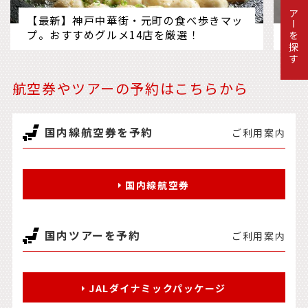
ツアーを探す
【最新】神戸中華街・元町の食べ歩きマッ
箱
プ。おすすめグルメ14店を厳選！
に
航空券やツアーの予約はこちらから
国内線航空券を予約
ご利用案内
国内線航空券
国内ツアーを予約
ご利用案内
JALダイナミックパッケージ