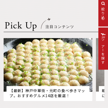
絞り込む
Pick Up
ツアーを探す
【最新】神戸中華街・元町の食べ歩きマッ
箱
プ。おすすめグルメ14店を厳選！
に