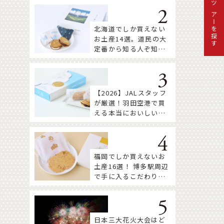
ツアーを探す
北海道でしか買えない
お土産14選。道民の大
定番から知る人ぞ知る
注目株まで！
【2026】JALスタッフ
が厳選！羽田空港で買
える本当においしいお
土産18選
福岡でしか買えないお
土産16選！ 博多駅周辺
で手に入るこだわりの
逸品をセレクト
日本三大花火大会はど