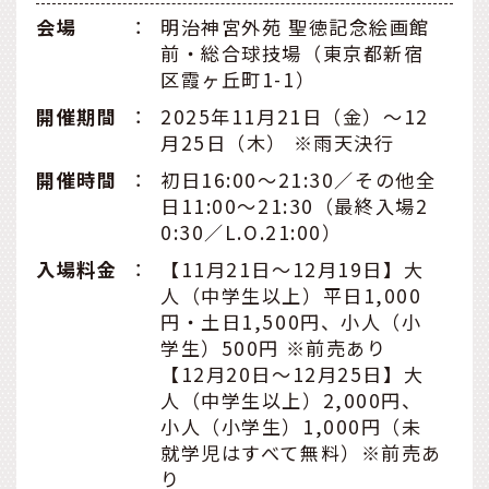
会場
：
明治神宮外苑 聖徳記念絵画館
前・総合球技場（東京都新宿
区霞ヶ丘町1-1）
開催期間
：
2025年11月21日（金）～12
月25日（木） ※雨天決行
開催時間
：
初日16:00～21:30／その他全
日11:00～21:30（最終入場2
0:30／L.O.21:00）
入場料金
：
【11月21日～12月19日】大
人（中学生以上）平日1,000
円・土日1,500円、小人（小
学生）500円 ※前売あり
【12月20日～12月25日】大
人（中学生以上）2,000円、
小人（小学生）1,000円（未
就学児はすべて無料）※前売あ
り