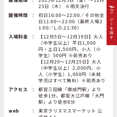
25日（木） ※雨天決行
開催時間
：
初日16:00～22:00／その他全
ツアーを探す
日11:00～22:00（最終入場2
1:00／L.O.21:30）
入場料金
：
【12月5日～12月19日】大人
（中学生以上）平日1,000
円・土日1,500円、小人（小
学生）500円 ※前売あり
【12月20～12月25日】大人
（中学生以上）2,000円、小
人（小学生）1,000円（未就
学児はすべて無料）※前売あり
アクセス
：
都営三田線「御成門駅」より
徒歩1分、都営大江戸線「大門
駅」より徒歩8分
web
：
東京クリスマスマーケット 公
式サイト