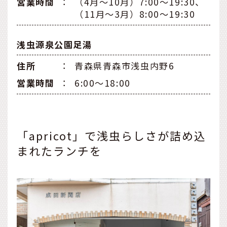
営業時間
：
（4月～10月）7:00～19:30、
（11月～3月）8:00～19:30
浅虫源泉公園足湯
住所
：
青森県青森市浅虫内野6
営業時間
：
6:00～18:00
「apricot」で浅虫らしさが詰め込
まれたランチを