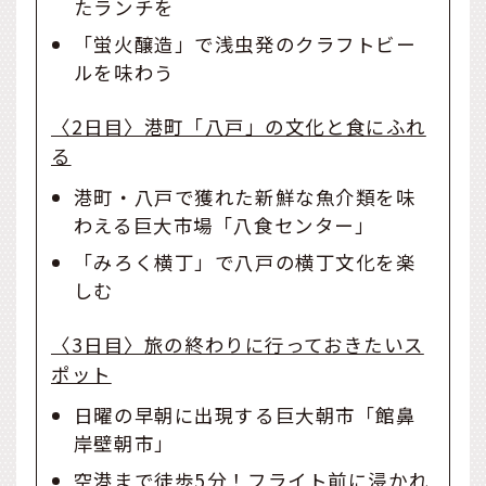
たランチを
「蛍火醸造」で浅虫発のクラフトビー
ルを味わう
〈2日目〉港町「八戸」の文化と食にふれ
る
港町・八戸で獲れた新鮮な魚介類を味
わえる巨大市場「八食センター」
「みろく横丁」で八戸の横丁文化を楽
しむ
〈3日目〉旅の終わりに行っておきたいス
ポット
日曜の早朝に出現する巨大朝市「館鼻
岸壁朝市」
空港まで徒歩5分！フライト前に浸かれ