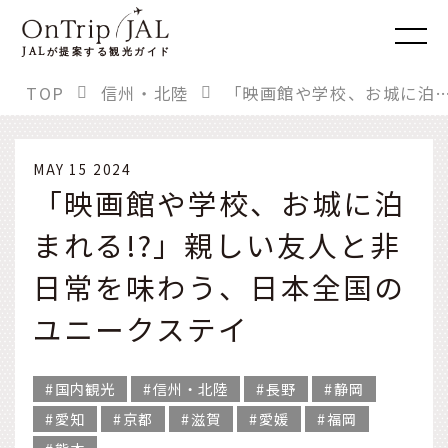
JAL
が提案する観光ガイド
TOP
信州・北陸
「映画館や学校、お城に泊まれる!?」親しい友人と非日常を味わう、日本
MAY 15 2024
「映画館や学校、お城に泊
まれる!?」親しい友人と非
日常を味わう、日本全国の
ユニークステイ
国内観光
信州・北陸
長野
静岡
愛知
京都
滋賀
愛媛
福岡