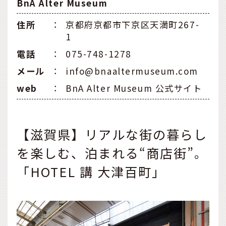
BnA Alter Museum
住所
：
京都府京都市下京区天満町267-
1
電話
：
075-748-1278
メール
：
info@bnaaltermuseum.com
web
：
BnA Alter Museum 公式サイト
【滋賀県】リアルな街の暮らし
を楽しむ、泊まれる“商店街”。
「HOTEL 講 大津百町」