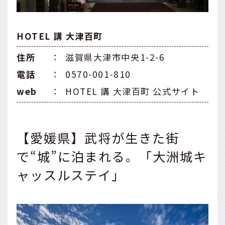
HOTEL 講 大津百町
住所
：
滋賀県大津市中央1-2-6
電話
：
0570-001-810
web
：
HOTEL 講 大津百町 公式サイト
【愛媛県】武将が生きた街
で“城”に泊まれる。「大洲城キ
ャッスルステイ」