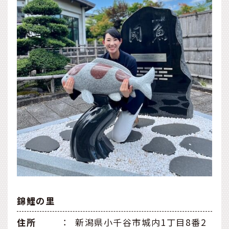
錦鯉の里
住所
：
新潟県小千谷市城内1丁目8番2