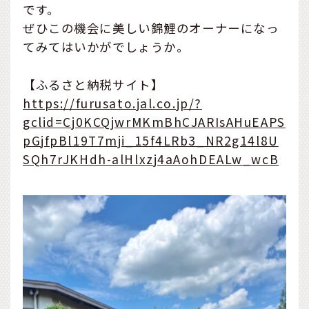
です。
ぜひこの機会に美しい錦鯉のオーナーになっ
てみてはいかがでしょうか。
【ふるさと納税サイト】
https://furusato.jal.co.jp/?
gclid=Cj0KCQjwrMKmBhCJARIsAHuEAPS
pGjfpBl19T7mji_15f4LRb3_NR2g14l8U
SQh7rJKHdh-alHlxzj4aAohDEALw_wcB