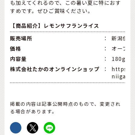
も加えてくれるので、この暑い夏に特におす
すめです。ぜひご賞味ください。
【商品紹介】レモンサフランライス
販売場所
：
新潟伊勢
価格
：
オープン
内容量
：
180g
株式会社たかのオンラインショップ
：
https:/
niigata.
掲載の内容は記事公開時点のもので、変更され
る場合があります。