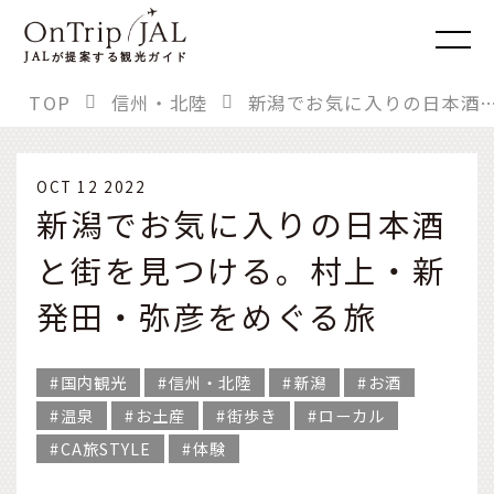
JAL
が提案する観光ガイド
TOP
信州・北陸
新潟でお気に入りの日本酒と街を見つける。村上・新発田
OCT 12 2022
新潟でお気に入りの日本酒
と街を見つける。村上・新
発田・弥彦をめぐる旅
国内観光
信州・北陸
新潟
お酒
温泉
お土産
街歩き
ローカル
CA旅STYLE
体験