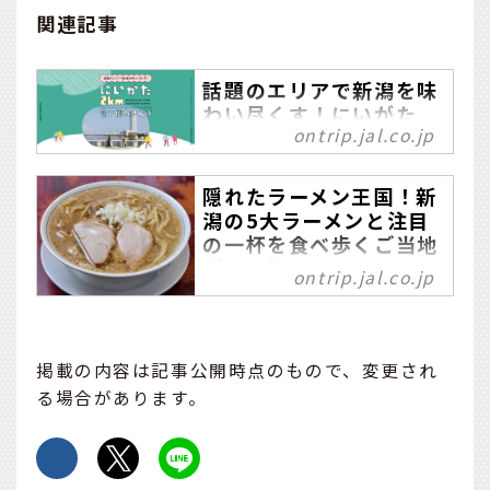
関連記事
話題のエリアで新潟を味
わい尽くす！にいがた
ontrip.jal.co.jp
2km食い倒れさんぽ
新潟の"美味しい"を味わい
隠れたラーメン王国！新
尽くすなら、『にいがた２
潟の5大ラーメンと注目
km』がぴったり。『にいが
の一杯を食べ歩くご当地
た2km』とは、新潟駅を起
グルメ旅
点とする歴史、文化、商
ontrip.jal.co.jp
業、交流、暮らし、学びが
中華そばの外食費ランキン
ぎゅっとつまった新潟の都
グで、2021年に全国1位と
心エリアの名前です。新潟
なった新潟市（総務省の家
掲載の内容は記事公開時点のもので、変更され
市内に訪れたらお散歩がて
計調査／2022年2月発
る場合があります。
ら、ぜひ『にいがた2km』
表）。そんなラーメンを愛
エリアを歩いてみてくださ
する人々が数多く住む新潟
い。
県には、地域の気候や特色
に根付いたさまざまなラー