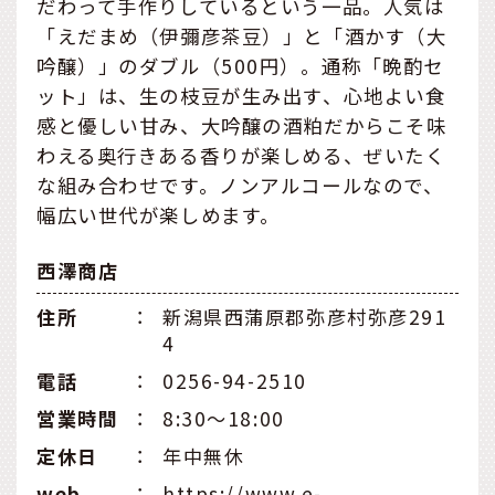
だわって手作りしているという一品。人気は
「えだまめ（伊彌彦茶豆）」と「酒かす（大
吟醸）」のダブル（500円）。通称「晩酌セ
ット」は、生の枝豆が生み出す、心地よい食
感と優しい甘み、大吟醸の酒粕だからこそ味
わえる奥行きある香りが楽しめる、ぜいたく
な組み合わせです。ノンアルコールなので、
幅広い世代が楽しめます。
西澤商店
住所
：
新潟県西蒲原郡弥彦村弥彦291
4
電話
：
0256-94-2510
営業時間
：
8:30～18:00
定休⽇
：
年中無休
web
：
https://www.e-