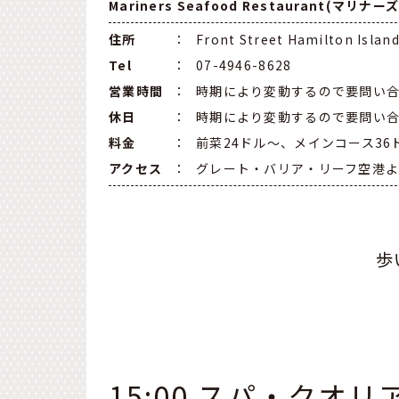
Mariners Seafood Restaurant(マ
住所
：
Front Street Hamilton Islan
Tel
：
07-4946-8628
営業時間
：
時期により変動するので要問い
休日
：
時期により変動するので要問い
料金
：
前菜24ドル～、メインコース36
アクセス
：
グレート・バリア・リーフ空港よ
歩
15:00 スパ・クオリ