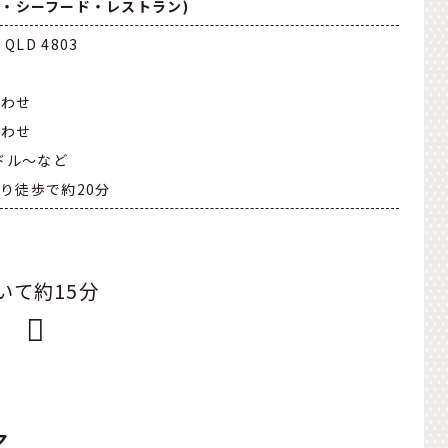
リナーズ・シーフード・レストラン)
d QLD 4803
合わせ
合わせ
ドル～など
り徒歩で約20分
いて約15分
ア