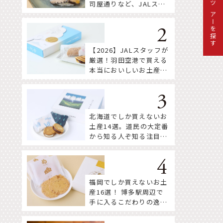
司屋通りなど、JALスタ
ツアーを探す
ッフ推薦店はここ！
【2026】JALスタッフが
厳選！羽田空港で買える
本当においしいお土産18
選
北海道でしか買えないお
土産14選。道民の大定番
から知る人ぞ知る注目株
まで！
福岡でしか買えないお土
産16選！ 博多駅周辺で
手に入るこだわりの逸品
をセレクト