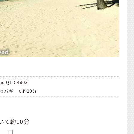
and QLD 4803
りバギーで約10分
いて約10分