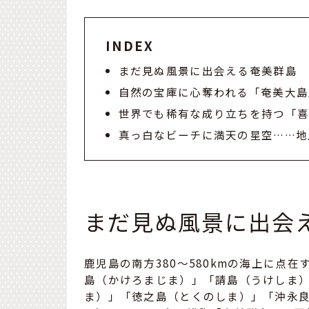
INDEX
まだ見ぬ風景に出会える奄美群島
自然の宝庫に心奪われる「奄美大島
世界でも稀有な成り立ちを持つ「
真っ白なビーチに満天の星空……地
まだ見ぬ風景に出会
鹿児島の南方380～580kmの海上に点
島（かけろまじま）」「請島（うけしま
ま）」「徳之島（とくのしま）」「沖永