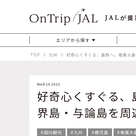
JAL
が提
エリアから探す
TOP
九州
MAR 14 2025
好奇心くすぐる、
界島・与論島を周
国内観光
九州
鹿児島
奄美大