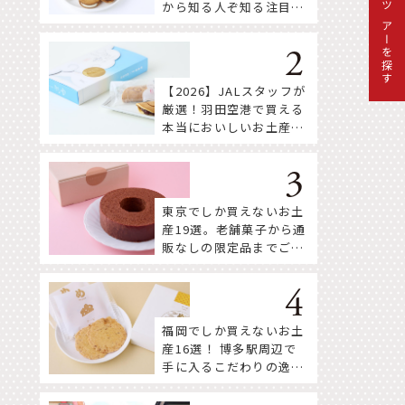
から知る人ぞ知る注目株
ツアーを探す
まで！
【2026】JALスタッフが
厳選！羽田空港で買える
本当においしいお土産18
選
東京でしか買えないお土
産19選。老舗菓子から通
販なしの限定品までご紹
介
福岡でしか買えないお土
産16選！ 博多駅周辺で
手に入るこだわりの逸品
をセレクト