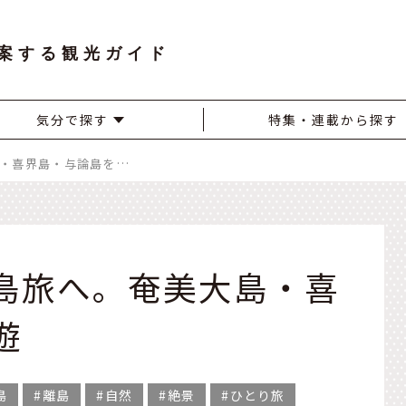
案する観光ガイド
気分で探す
特集・連載から探す
好奇心くすぐる、島旅へ。奄美大島・喜界島・与論島を周遊
島旅へ。奄美大島・喜
遊
島
離島
自然
絶景
ひとり旅