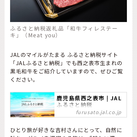
ふるさと納税返礼品「和牛フィレステー
キ」（Meat you）
JALのマイルがたまる ふるさと納税サイト
「JALふるさと納税」でも西之表市生まれの
黒毛和牛をご紹介していますので、ぜひご覧
ください。
鹿児島県西之表市 | JAL
ふるさと納税
furusato.jal.co.jp
JALふるさと納税はストー
リーに共感した人々と寄附
金を地域の皆様にお届けす
ひとり旅が好きな吉村さんにとって、自然に
ることで地域の皆様とのつ