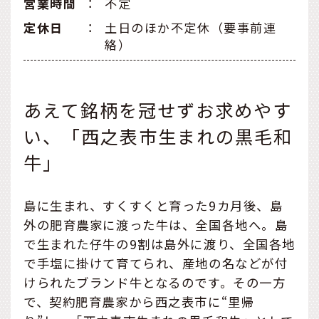
営業時間
：
不定
定休日
：
土日のほか不定休（要事前連
絡）
あえて銘柄を冠せずお求めやす
い、「西之表市生まれの黒毛和
牛」
島に生まれ、すくすくと育った9カ月後、島
外の肥育農家に渡った牛は、全国各地へ。島
で生まれた仔牛の9割は島外に渡り、全国各地
で手塩に掛けて育てられ、産地の名などが付
けられたブランド牛となるのです。その一方
で、契約肥育農家から西之表市に“里帰