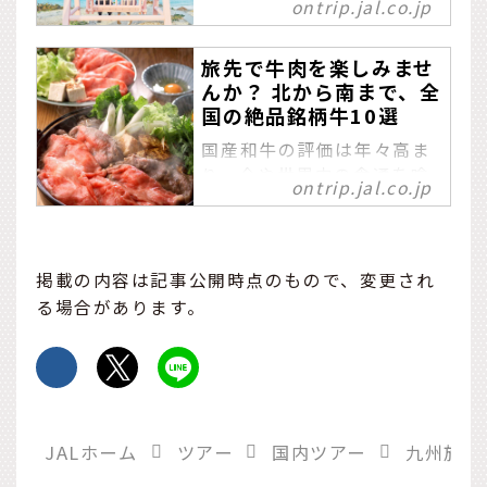
ontrip.jal.co.jp
ス旅を
や瞑想、マッサージなどを
行って心身を休息、リフレ
種子島は数多くの魅力に溢
旅先で牛肉を楽しみませ
ッシュ。
れ、また、訪れる人を温か
んか？ 北から南まで、全
く受け入れる優しさに満ち
国の絶品銘柄牛10選
ています。青い海と空、豊
かな緑に囲まれた島で、ア
国産和牛の評価は年々高ま
クティビティを楽しみなが
り、今や世界中の食通を唸
ontrip.jal.co.jp
ら心と体の休息をしに行き
らせる憧れの食材になりま
ませんか？
した。全国各地に名だたる
ブランドが群雄割拠する
今、旅先に定めるのも“おい
掲載の内容は記事公開時点のもので、変更され
しい”選択肢。全国の食べて
る場合があります。
いただきたい銘柄牛と、産
地のお店をご紹介します。
JALホーム
ツアー
国内ツアー
九州旅行