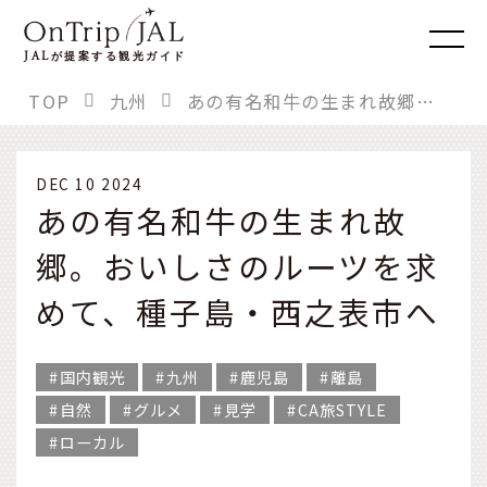
JAL
が提案する観光ガイド
TOP
九州
あの有名和牛の生まれ故郷。おいしさのルーツを求めて、種子島・西之表市へ
DEC 10 2024
あの有名和牛の生まれ故
郷。おいしさのルーツを求
めて、種子島・西之表市へ
国内観光
九州
鹿児島
離島
自然
グルメ
見学
CA旅STYLE
ローカル