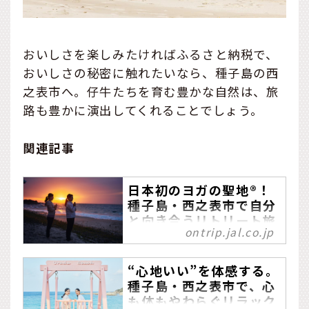
おいしさを楽しみたければふるさと納税で、
おいしさの秘密に触れたいなら、種子島の西
之表市へ。仔牛たちを育む豊かな自然は、旅
路も豊かに演出してくれることでしょう。
関連記事
日本初のヨガの聖地®！
種子島・西之表市で自分
と向き合うリトリート旅
ontrip.jal.co.jp
日々忙しく過ごし心身共に
お疲れ気味の方におすすめ
“心地いい”を体感する。
したいのが、「リトリート
種子島・西之表市で、心
旅」です。都会の喧騒を忘
も体もやわらぐリラック
れる自然豊かな場所でヨガ