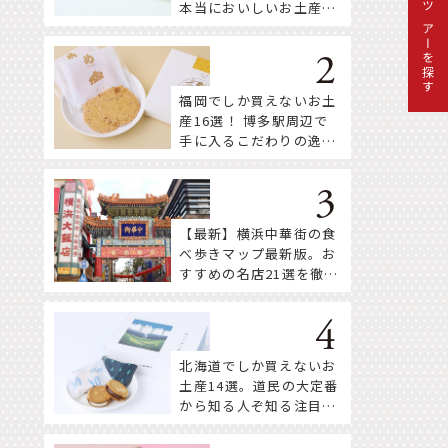
本当においしいお土産18
ツアーを探す
選
福岡でしか買えないお土
産16選！ 博多駅周辺で
手に入るこだわりの逸品
をセレクト
【最新】横浜中華街の食
べ歩きマップ最新版。お
すすめの名店21選を徹底
紹介！
北海道でしか買えないお
土産14選。道民の大定番
から知る人ぞ知る注目株
まで！