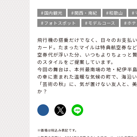
国内観光
関西・南紀
和歌山
フォトスポット
モデルコース
ホテ
飛行機の搭乗だけでなく、日々のお支払い
カード。たまったマイルは特典航空券な
空券代が浮いた分、いつもよりちょっと
のスタイルをご提案しています。
今回の舞台は、本州最南端の地・紀伊半
の幸に恵まれた温暖な気候の町で、海沿
「芸術の秋」に、気が置けない友人と、
か？
※価格は税込み表記です。