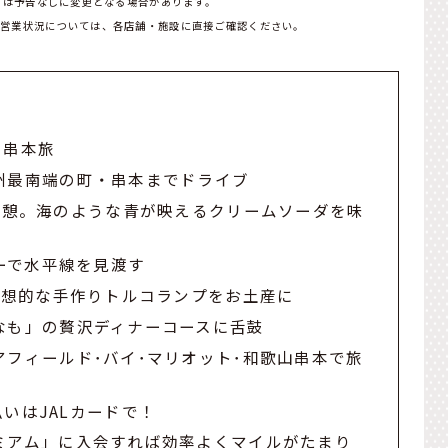
どは予告なしに変更となる場合があります。
。営業状況については、各店舗・施設に直接ご確認ください。
の串本旅
州最南端の町・串本までドライブ
P!」で小休憩。海のような青が映えるクリームソーダを味
ワーで水平線を見渡す
幻想的な手作りトルコランプをお土産に
なも」の贅沢ディナーコースに舌鼓
フィールド･バイ･マリオット･和歌山串本で旅
いはJALカードで！
ミアム」に入会すれば効率よくマイルがたまり