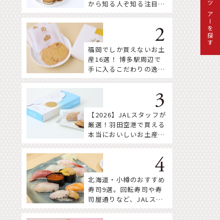
から知る人ぞ知る注目株
ツアーを探す
まで！
福岡でしか買えないお土
産16選！ 博多駅周辺で
手に入るこだわりの逸品
をセレクト
【2026】JALスタッフが
厳選！羽田空港で買える
本当においしいお土産18
選
北海道・小樽のおすすめ
寿司9選。回転寿司や寿
司屋通りなど、JALスタ
ッフ推薦店はここ！