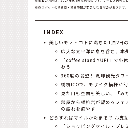
※掲載の内容は、2024年9月時点のものです。サービス内容な
※各スポットの営業日・営業時間が変更となる場合があります
INDEX
美しいモノ・コトに満ちた1泊2日
広大な太平洋に息を呑む。本
「coffee stand YU
わう
360度の眺望！ 潮岬観光タ
橋杭ICOで、モザイク模様が
見た目も空間も美しい、「み
部屋から橋杭岩が望めるフェア
の疲れを癒やす
どうすればマイルがたまる？ お支払
「ショッピングマイル・プレ