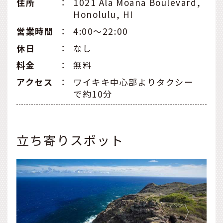
住所
：
1021 Ala Moana Boulevard,
Honolulu, HI
営業時間
：
4:00～22:00
休日
：
なし
料金
：
無料
アクセス
：
ワイキキ中心部よりタクシー
で約10分
立ち寄りスポット