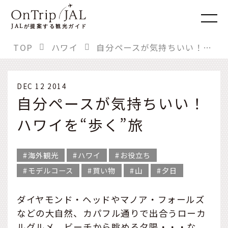
JAL
が提案する観光ガイド
TOP
ハワイ
自分ペースが気持ちいい！ ハワイを“歩く”旅
DEC 12 2014
自分ペースが気持ちいい！
ハワイを“歩く”旅
海外観光
ハワイ
お役立ち
モデルコース
買い物
山
夕日
ダイヤモンド・ヘッドやマノア・フォールズ
などの大自然、カパフル通りで出合うローカ
ルグルメ、ビーチから眺める夕陽・・・な