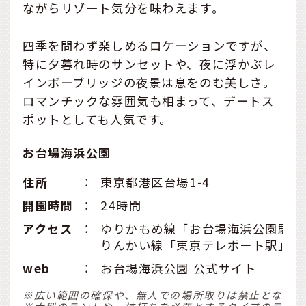
ながらリゾート気分を味わえます。
四季を問わず楽しめるロケーションですが、
特に夕暮れ時のサンセットや、夜に浮かぶレ
インボーブリッジの夜景は息をのむ美しさ。
ロマンチックな雰囲気も相まって、デートス
ポットとしても人気です。
お台場海浜公園
住所
：
東京都港区台場1-4
開園時間
：
24時間
アクセス
：
ゆりかもめ線「お台場海浜公園駅」
りんかい線「東京テレポート駅」よ
web
：
お台場海浜公園 公式サイト
※広い範囲の確保や、無人での場所取りは禁止となりま