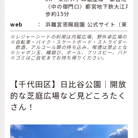
〈中の御門口〉都営地下鉄大江戸線
歩約15分
web
：
浜離宮恩賜庭園 公式サイト（東京
※レジャーシートの利用は内堀広場、野外卓広場のみで
※自転車・バイク・スケートボード・ストライダーなど
飲酒、アルコール類の持ち込み、喫煙は禁止となりま
※シャボン玉、縄跳び、ボール、フリスビー、バドミン
※ゴミはご自宅までお持ち帰りください。
【千代田区】日比谷公園｜開放
的な芝庭広場など見どころたく
さん！