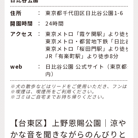
住所
：
東京都千代田区日比谷公園1-6
開園時間
：
24時間
アクセス
：
東京メトロ「霞ケ関駅」より徒歩2
東京メトロ・都営地下鉄「日比谷駅
東京メトロ「桜田門駅」より徒歩5
JR「有楽町駅」より徒歩8分
web
：
日比谷公園 公式サイト（東京都公
内）
※犬の散歩などはリードをご使用いただき、フンはお持
※喫煙は、喫煙所をご利用ください。
※ゴミはご自宅までお持ち帰りください。
【台東区】上野恩賜公園｜涼や
かな音を聞きながらのんびりと