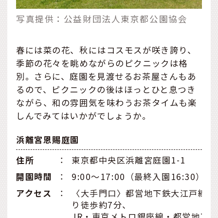
写真提供：公益財団法人東京都公園協会
春には菜の花、秋にはコスモスが咲き誇り、
季節の花々を眺めながらのピクニックは格
別。さらに、庭園を見渡せるお茶屋さんもあ
るので、ピクニックの後はほっとひと息つき
ながら、和の雰囲気を味わうお茶タイムも楽
しんでみてはいかがでしょうか。
浜離宮恩賜庭園
住所
：
東京都中央区浜離宮庭園1-1
開園時間
：
9:00～17:00（最終入園16:30）
アクセス
：
〈大手門口〉都営地下鉄大江戸線「
り徒歩約7分、
JR・東京メトロ銀座線・都営地下