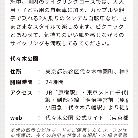
施中。園内のサイクリングコースでは、大人
用・子ども用の自転車に加え、カップルや親
子で乗れる2人乗りのタンデム自転車など、さ
まざまなスタイルで楽しめます。ピクニック
とあわせて、気持ちのいい風を感じながらの
サイクリングも満喫してみてください。
代々木公園
住所
：
東京都渋谷区代々木神園町、神南1
開園時間
：
24時間
アクセス
：
JR「原宿駅」・東京メトロ千代田
線・副都心線「明治神宮前（原宿）
小田急「代々木八幡駅」より徒歩約
web
：
代々木公園 公式サイト （東京都公
※犬の散歩などはリードをご使用いただき、フンはお持
※喫煙は、多くの利用者が集まる場所・広場や受動喫煙