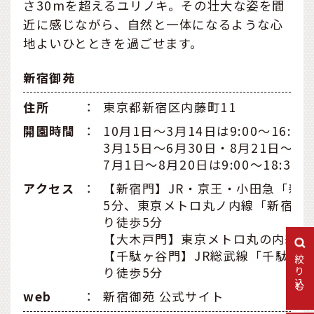
さ30mを超えるユリノキ。その壮大な姿を間
近に感じながら、自然と一体になるような心
地よいひとときを過ごせます。
新宿御苑
住所
：
東京都新宿区内藤町11
開園時間
：
10月1日〜3月14日は9:00～16:00
3月15日〜6月30日・8月21日〜9月3
7月1日〜8月20日は9:00〜18:30（
アクセス
：
【新宿門】JR・京王・小田急「新
5分、東京メトロ丸ノ内線「新宿御
り徒歩5分
【大木戸門】東京メトロ丸の内線「
【千駄ヶ谷門】JR総武線「千駄ケ
絞り込む
り徒歩5分
web
：
新宿御苑 公式サイト