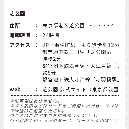
芝公園
住所
：
東京都港区芝公園1・2・3・4
開園時間
：
24時間
アクセス
：
JR「浜松町駅」より徒歩約12分
都営地下鉄三田線「芝公園駅」「御
徒歩2分
都営地下鉄浅草線・大江戸線「大門
約5分
都営地下鉄大江戸線「赤羽橋駅」よ
web
：
芝公園 公式サイト（東京都公園協
※駐車場はありません。
※犬の散歩などはリードをご使用いただき、フンはお持
※喫煙はご遠慮ください。
※ゴミはご自宅までお持ち帰りください。
※公園内でのテントやタープ、ロープの使用はできませ