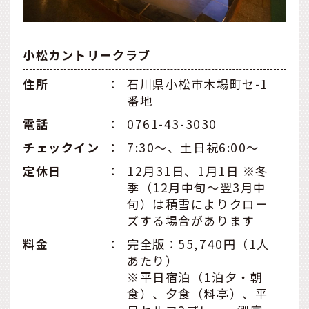
小松カントリークラブ
住所
：
石川県小松市木場町セ-1
番地
電話
：
0761-43-3030
チェックイン
：
7:30～、土日祝6:00～
定休日
：
12月31日、1月1日 ※冬
季（12月中旬～翌3月中
旬）は積雪によりクロー
ズする場合があります
料金
：
完全版：55,740円（1人
あたり）
※平日宿泊（1泊夕・朝
食）、夕食（料亭）、平