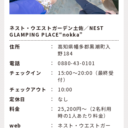
ネスト・ウエストガーデン土佐／NEST
GLAMPING PLACE“nokka”
住所
：
高知県幡多郡黒潮町入
野184
電話
：
0880-43-0101
チェックイン
：
15:00～20:00（最終受
付）
チェックアウト
：
10:00
定休日
：
なし
料金
：
25,200円～（2名利用
時の1人あたり料金）
web
：
ネスト・ウエストガー