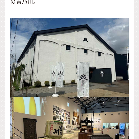
の吉乃川。
とが混ざりあい、高めあっ
てつくられてきた長岡のま
ち。長岡の風土と歴史には
ぐくまれたその「粋」を発
信していくサイトです。