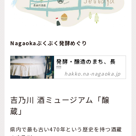
Nagaokaぶくぶく発酵めぐり
発酵・醸造のまち、長
岡。
hakko.na-nagaoka.jp
多様な自然、美しい水と空
気、豊かな実り、助け合う
おおらかな人々。新潟県長
吉乃川 酒ミュージアム「醸
岡市にはその全てがありま
す。そこに深く根付くの
蔵」
が、折々の旬のものをより
長く、より深く味わうため
の「発酵・醸造」の食文
県内で最も古い470年という歴史を持つ酒蔵
化。発酵するように人と人