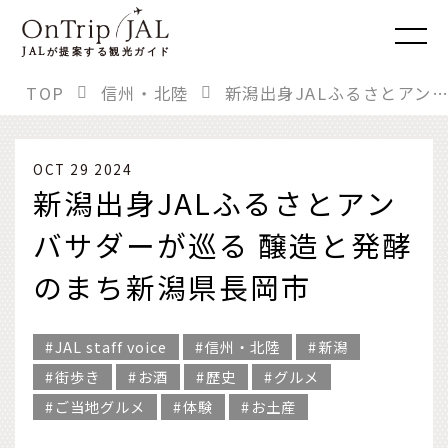
JAL
が提案する観光ガイド
TOP
信州・北陸
新潟出身JALふるさとアンバサダーが巡る 醸造と発酵のまち新潟県長岡市
OCT 29 2024
新潟出身JALふるさとアン
バサダーが巡る 醸造と発酵
のまち新潟県長岡市
JAL staff voice
信州・北陸
新潟
街歩き
お酒
歴史
グルメ
ご当地グルメ
体験
お土産