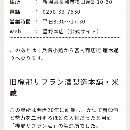
住所
：
新潟県長岡市摂田屋2-10-30
電話
：
0258-33-7530
営業時間
：
平日8:30～17:30
web
：
星野本店（公式サイト）
このあとは十兵衛小路から宮内商店街 雁木通
りへ戻ります。
旧機那サフラン酒製造本舗・米
蔵
この場所は明治20年に創業し、かつて養命酒
と勢力を二分するほどの人気だった薬用酒
「機那サフラン酒」の製造所でした。