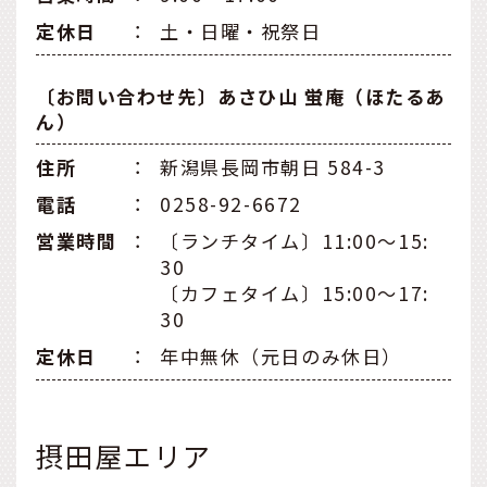
定休日
：
土・日曜・祝祭日
〔お問い合わせ先〕あさひ山 蛍庵（ほたるあ
ん）
住所
：
新潟県長岡市朝日 584-3
電話
：
0258-92-6672
営業時間
：
〔ランチタイム〕11:00～15:
30
〔カフェタイム〕15:00～17:
30
定休日
：
年中無休（元日のみ休日）
摂田屋エリア