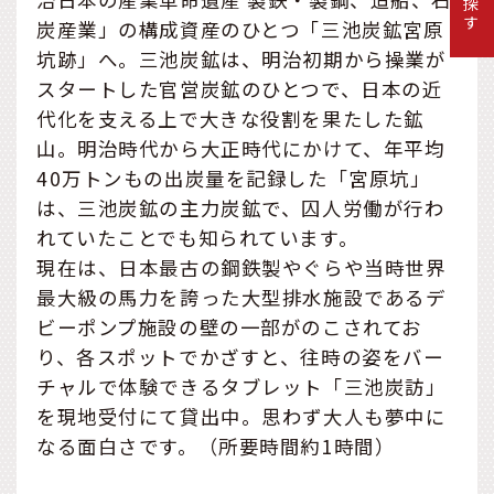
炭産業」の構成資産のひとつ「三池炭鉱宮原
坑跡」へ。三池炭鉱は、明治初期から操業が
スタートした官営炭鉱のひとつで、日本の近
代化を支える上で大きな役割を果たした鉱
山。明治時代から大正時代にかけて、年平均
40万トンもの出炭量を記録した「宮原坑」
は、三池炭鉱の主力炭鉱で、囚人労働が行わ
れていたことでも知られています。
現在は、日本最古の鋼鉄製やぐらや当時世界
最大級の馬力を誇った大型排水施設であるデ
ビーポンプ施設の壁の一部がのこされてお
り、各スポットでかざすと、往時の姿をバー
チャルで体験できるタブレット「三池炭訪」
を現地受付にて貸出中。思わず大人も夢中に
なる面白さです。（所要時間約1時間）