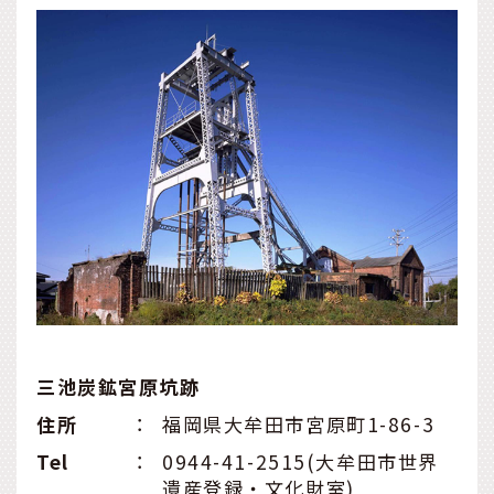
三池炭鉱宮原坑跡
住所
：
福岡県大牟田市宮原町1-86-3
Tel
：
0944-41-2515(大牟田市世界
遺産登録・文化財室)