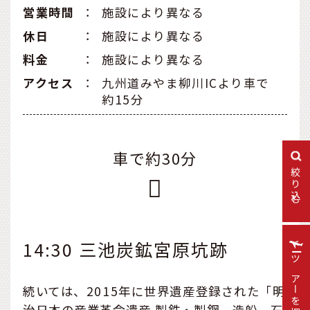
営業時間
：
施設により異なる
休日
：
施設により異なる
料金
：
施設により異なる
アクセス
：
九州道みやま柳川ICより車で
約15分
車で約30分
絞り込む
14:30 三池炭鉱宮原坑跡
ツアーを探す
続いては、2015年に世界遺産登録された「明
治日本の産業革命遺産 製鉄・製鋼、造船、石