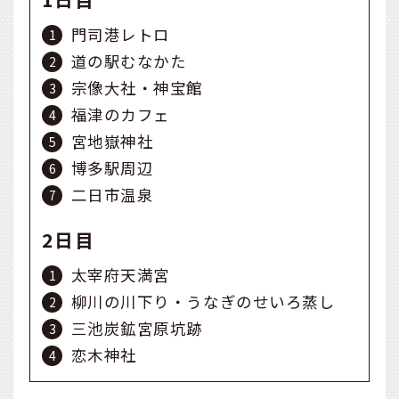
門司港レトロ
道の駅むなかた
宗像大社・神宝館
福津のカフェ
宮地嶽神社
博多駅周辺
二日市温泉
2日目
太宰府天満宮
柳川の川下り・うなぎのせいろ蒸し
三池炭鉱宮原坑跡
恋木神社