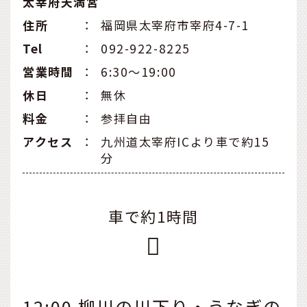
太宰府天満宮
住所
：
福岡県太宰府市宰府4-7-1
Tel
：
092-922-8225
営業時間
：
6:30～19:00
休日
：
無休
料金
：
参拝自由
アクセス
：
九州道太宰府ICより車で約15
分
車で約1時間
12:00 柳川の川下り・うなぎの