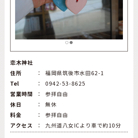
恋木神社
住所
：
福岡県筑後市水田62-1
Tel
：
0942-53-8625
営業時間
：
参拝自由
休日
：
無休
料金
：
参拝自由
アクセス
：
九州道八女ICより車で約10分