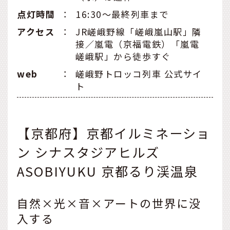
点灯時間
：
16:30～最終列車まで
アクセス
：
JR嵯峨野線「嵯峨嵐山駅」隣
接／嵐電（京福電鉄）「嵐電
嵯峨駅」から徒歩すぐ
web
：
嵯峨野トロッコ列車 公式サイ
ト
【京都府】京都イルミネーショ
ン シナスタジアヒルズ
ASOBIYUKU 京都るり渓温泉
自然×光×音×アートの世界に没
入する