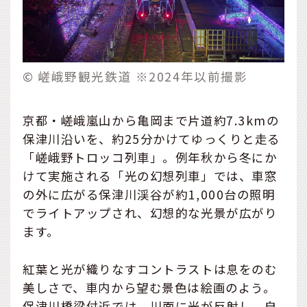
© 嵯峨野観光鉄道 ※2024年以前撮影
京都・嵯峨嵐山から亀岡まで片道約7.3kmの
保津川沿いを、約25分かけてゆっくりと走る
「嵯峨野トロッコ列車」。例年秋から冬にか
けて実施される「光の幻想列車」では、車窓
の外に広がる保津川渓谷が約1,000台の照明
でライトアップされ、幻想的な光景が広がり
ます。
紅葉と光が織りなすコントラストは息をのむ
美しさで、車内から望む景色は絵画のよう。
保津川橋梁付近では、川面に光が反射し、自