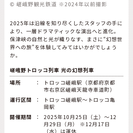
© 嵯峨野観光鉄道 ※2024年以前撮影
2025年は沿線を知り尽くしたスタッフの手に
より、一層ドラマティックな演出へと進化。
保津峡の自然と光が織りなす、まさに“幻想世
界への旅”を体験してみてはいかがでしょう
か。
嵯峨野トロッコ列車 光の幻想列車
場所
：
トロッコ嵯峨駅（京都府京都
市右京区嵯峨天龍寺車道町）
運行区間
：
トロッコ嵯峨駅～トロッコ亀
岡駅
開催期間
：
2025年10月25日（土）～12
月29日（月） ※12月17日
（水）は運休