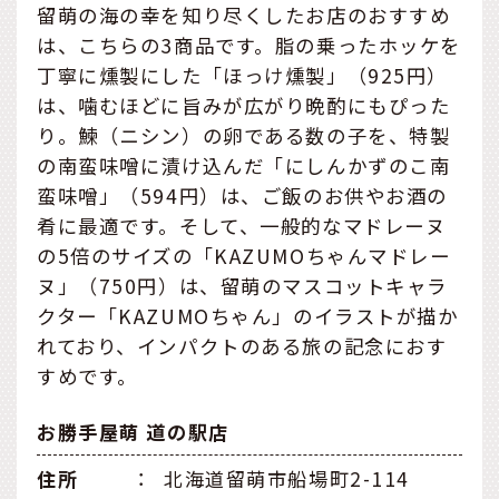
留萌の海の幸を知り尽くしたお店のおすすめ
は、こちらの3商品です。脂の乗ったホッケを
丁寧に燻製にした「ほっけ燻製」（925円）
は、噛むほどに旨みが広がり晩酌にもぴった
り。鰊（ニシン）の卵である数の子を、特製
の南蛮味噌に漬け込んだ「にしんかずのこ南
蛮味噌」（594円）は、ご飯のお供やお酒の
肴に最適です。そして、一般的なマドレーヌ
の5倍のサイズの「KAZUMOちゃんマドレー
ヌ」（750円）は、留萌のマスコットキャラ
クター「KAZUMOちゃん」のイラストが描か
れており、インパクトのある旅の記念におす
すめです。
お勝手屋萌 道の駅店
住所
：
北海道留萌市船場町2-114