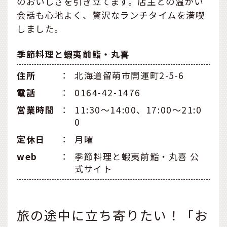
のおいしさを引き立てます。店主との温かい
会話も心地よく、贅沢なランチタイムを満喫
しました。
季節料理と蝦夷前鮨・丸喜
住所
：
北海道留萌市開運町2-5-6
電話
：
0164-42-1476
営業時間
：
11:30～14:00、17:00～21:0
0
定休日
：
月曜
web
：
季節料理と蝦夷前鮨・丸喜 公
式サイト
旅の途中に立ち寄りたい！「お