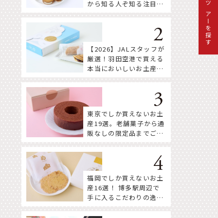
から知る人ぞ知る注目株
ツアーを探す
まで！
【2026】JALスタッフが
厳選！羽田空港で買える
本当においしいお土産18
選
東京でしか買えないお土
産19選。老舗菓子から通
販なしの限定品までご紹
介
福岡でしか買えないお土
産16選！ 博多駅周辺で
手に入るこだわりの逸品
をセレクト