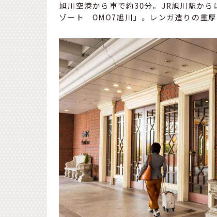
旭川空港から車で約30分。JR旭川駅か
ゾート OMO7旭川」。レンガ造りの重