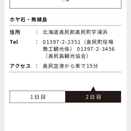
ホヤ石・無縁島
住所
：
北海道奥尻郡奥尻町字湯浜
Tel
：
01397-2-2351（奥尻町役場
商工観光係） 01397-2-3456
（奥尻島観光協会）
アクセス
：
奥尻空港から車で15分
1
2