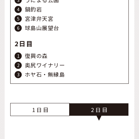
鍋釣岩
宮津弁天宮
球島山展望台
2日目
復興の森
奥尻ワイナリー
ホヤ石・無縁島
1
2