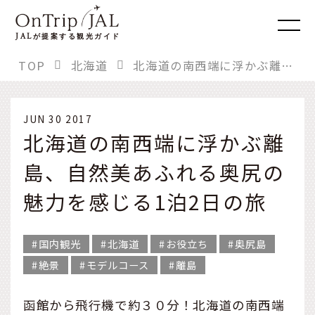
JAL
が提案する観光ガイド
TOP
北海道
北海道の南西端に浮かぶ離島、自然美あふれる奥尻の魅力を感じる1泊2日の旅
JUN 30 2017
北海道の南西端に浮かぶ離
島、自然美あふれる奥尻の
魅力を感じる1泊2日の旅
国内観光
北海道
お役立ち
奥尻島
絶景
モデルコース
離島
函館から飛行機で約３０分！北海道の南西端