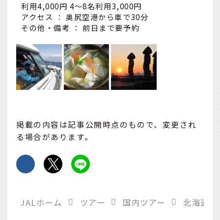
利用4,000円 4～8名利用3,000円
アクセス ： 奥尻空港から車で30分
その他・備考 ： 前日まで要予約
掲載の内容は記事公開時点のもので、変更され
る場合があります。
JALホーム
ツアー
国内ツアー
北海道旅