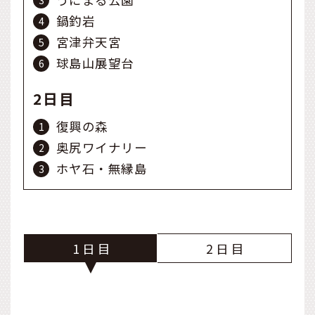
鍋釣岩
宮津弁天宮
球島山展望台
2日目
復興の森
奥尻ワイナリー
ホヤ石・無縁島
1
2