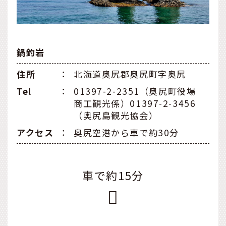
鍋釣岩
住所
：
北海道奥尻郡奥尻町字奥尻
Tel
：
01397-2-2351（奥尻町役場
商工観光係）01397-2-3456
（奥尻島観光協会）
アクセス
：
奥尻空港から車で約30分
車で約15分