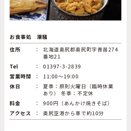
お食事処 潮騒
住所
：
北海道奥尻郡奥尻町字青苗274
番地21
Tel
：
01397-3-2839
営業時間
：
11:00～19:00
休日
：
夏季：原則火曜日（臨時休業
あり） 冬季：不定休
料金
：
900円（あんかけ焼きそば）
アクセス
：
奥尻空港から車で約10分