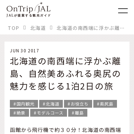
JAL
が提案する観光ガイド
TOP
北海道
北海道の南西端に浮かぶ離島、自然美あふれる奥尻の魅力を感じる1泊2日の旅
JUN 30 2017
北海道の南西端に浮かぶ離
島、自然美あふれる奥尻の
魅力を感じる1泊2日の旅
国内観光
北海道
お役立ち
奥尻島
絶景
モデルコース
離島
函館から飛行機で約３０分！北海道の南西端