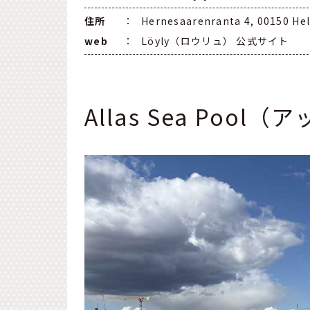
住所
：
Hernesaarenranta 4, 00150 Hel
web
：
Löyly（ロウリュ） 公式サイト
Allas Sea Poo