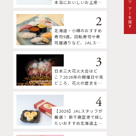
本当においしいお土産18
ツアーを探す
選
北海道・小樽のおすすめ
寿司9選。回転寿司や寿
司屋通りなど、JALスタ
ッフ推薦店はここ！
日本三大花火大会はど
こ？2026年の開催日や見
どころ、花火の歴史を知
って深く楽しもう。
【2026】JALスタッフが
厳選！ 新千歳空港で探し
たいおすすめ北海道土産
13選