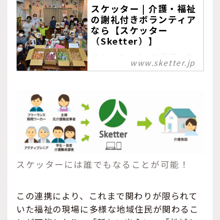
スケッター | 介護・福祉
の謝礼付きボランティア
なら【スケッター
（Sketter）】
スケッターは、お手伝いを
www.sketter.jp
求めている介護施設と、サ
ポートしたい人をつなぐマ
ッチングサービスです。こ
こには、誰もが気軽に参加
できる謝礼付きボランティ
アの募集を掲載していま
す。
スケッターには誰でもなることが可能！
この連携により、これまで関わりが限られて
いた福祉の現場に多様な地域住民が関わるこ