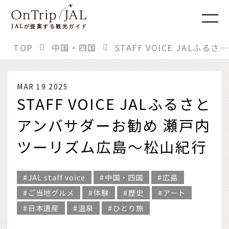
JAL
が提案する観光ガイド
TOP
中国・四国
STAFF VOICE JALふるさとアンバサダーお勧め 瀬戸内ツーリズム広島～松山紀行
MAR 19 2025
STAFF VOICE JALふるさと
アンバサダーお勧め 瀬戸内
ツーリズム広島～松山紀行
JAL staff voice
中国・四国
広島
ご当地グルメ
体験
歴史
アート
日本遺産
温泉
ひとり旅