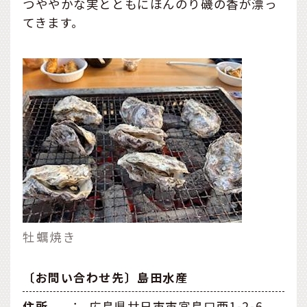
つややかな実とともにほんのり磯の香が漂っ
てきます。
牡蠣焼き
〔お問い合わせ先〕島田水産
住所
：
広島県廿日市市宮島口西1-2-6