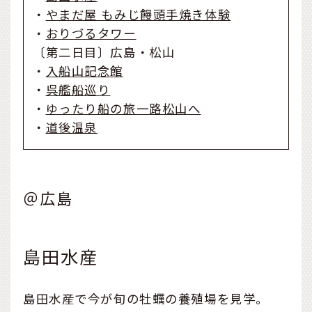
・
やまだ屋 もみじ饅頭手焼き体験
・
おりづるタワー
〔第二日目〕広島・松山
・
入船山記念館
・
呉艦船巡り
・
ゆったり船の旅一路松山へ
・
道後温泉
＠広島
島田水産
島田水産で今が旬の牡蠣の養殖場を見学。