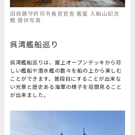
旧呉鎮守府司令長官官舎 客室 入船山記念
館 提供写真
呉湾艦船巡り
呉湾艦船巡りは、屋上オープンデッキから珍
しい艦船や潜水艦の数々を船の上から楽しむ
ことができます。普段目にすることが出来な
い光景と歴史ある海軍の様子を垣間見ること
が出来ました。