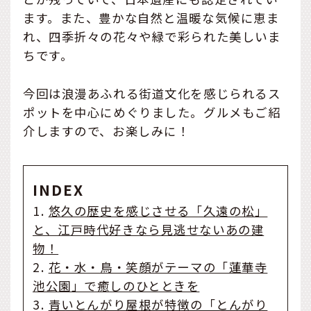
ます。また、豊かな自然と温暖な気候に恵ま
れ、四季折々の花々や緑で彩られた美しいま
ちです。
今回は浪漫あふれる街道文化を感じられるス
ポットを中心にめぐりました。グルメもご紹
介しますので、お楽しみに！
INDEX
1.
悠久の歴史を感じさせる「久遠の松」
と、江戸時代好きなら見逃せないあの建
物！
2.
花・水・鳥・笑顔がテーマの「蓮華寺
池公園」で癒しのひとときを
3.
青いとんがり屋根が特徴の「とんがり