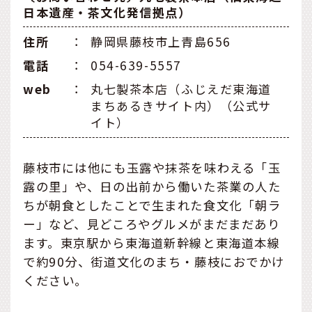
日本遺産・茶文化発信拠点）
住所
：
静岡県藤枝市上青島656
電話
：
054-639-5557
web
：
丸七製茶本店（ふじえだ東海道
まちあるきサイト内）（公式サ
イト）
藤枝市には他にも玉露や抹茶を味わえる「玉
露の里」や、日の出前から働いた茶業の人た
ちが朝食としたことで生まれた食文化「朝ラ
ー」など、見どころやグルメがまだまだあり
ます。東京駅から東海道新幹線と東海道本線
で約90分、街道文化のまち・藤枝におでかけ
ください。