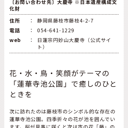
〔お問い合わせ先〕大慶寺 ※日本遺産構成文
化財
住所
：
静岡県藤枝市藤枝4-2-7
電話
：
054-641-1229
web
：
日蓮宗円妙山大慶寺（公式サイ
ト）
花・水・鳥・笑顔がテーマの
「蓮華寺池公園」で癒しのひと
ときを
次に訪れたのは藤枝市のシンボル的な存在の
蓮華寺池公園。四季折々の花が池を囲んでい
ます。桜が見事に咲くと次は市の花「藤」の