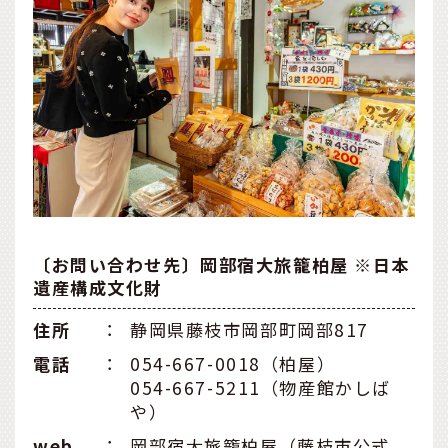
〔お問い合わせ先〕岡部宿大旅籠柏屋 ※日本
遺産構成文化財
住所
：
静岡県藤枝市岡部町岡部817
電話
：
054-667-0018（柏屋）
054-667-5211（物産館かしば
や）
web
：
岡部宿大旅籠柏屋（藤枝市公式