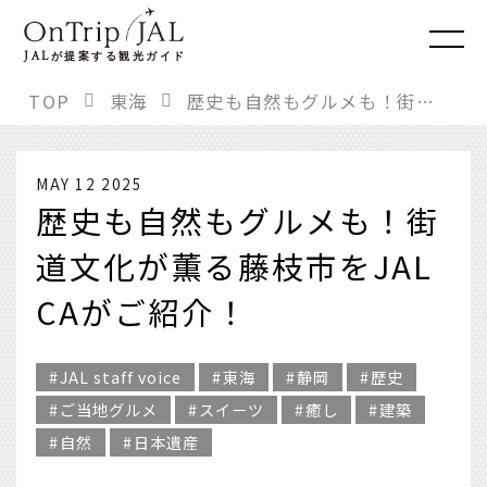
JAL
が提案する観光ガイド
TOP
東海
歴史も自然もグルメも！街道文化が薫る藤枝市をJAL CAがご紹介！
MAY 12 2025
歴史も自然もグルメも！街
道文化が薫る藤枝市をJAL
CAがご紹介！
JAL staff voice
東海
静岡
歴史
ご当地グルメ
スイーツ
癒し
建築
自然
日本遺産