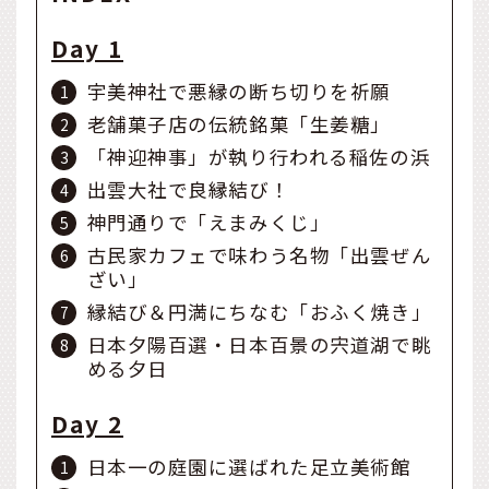
Day 1
宇美神社で悪縁の断ち切りを祈願
老舗菓子店の伝統銘菓「生姜糖」
「神迎神事」が執り行われる稲佐の浜
出雲大社で良縁結び！
神門通りで「えまみくじ」
古民家カフェで味わう名物「出雲ぜん
ざい」
縁結び＆円満にちなむ「おふく焼き」
日本夕陽百選・日本百景の宍道湖で眺
める夕日
Day 2
日本一の庭園に選ばれた足立美術館