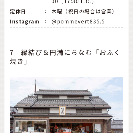
00（17:30 L.O.）
定休日
：
木曜（祝日の場合は営業）
Instagram
：
@pommevert835.5
7 縁結び＆円満にちなむ「おふく
焼き」