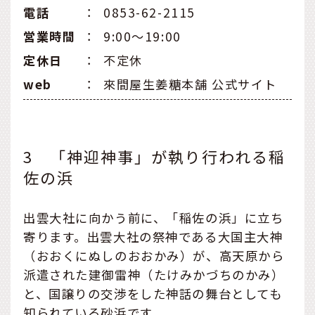
電話
：
0853-62-2115
営業時間
：
9:00～19:00
定休日
：
不定休
web
：
來間屋生姜糖本舗 公式サイト
3 「神迎神事」が執り行われる稲
佐の浜
出雲大社に向かう前に、「稲佐の浜」に立ち
寄ります。出雲大社の祭神である大国主大神
（おおくにぬしのおおかみ）が、高天原から
派遣された建御雷神（たけみかづちのかみ）
と、国譲りの交渉をした神話の舞台としても
知られている砂浜です。