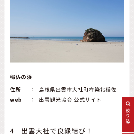
稲佐の浜
住所
：
島根県出雲市大社町杵築北稲佐
web
：
出雲観光協会 公式サイト
絞り込む
4 出雲大社で良縁結び！