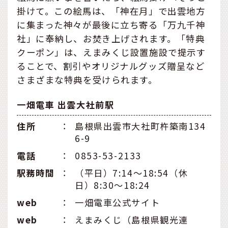
掛けて。この絵馬は、「神在月」で出雲地方
に集まった神々が最後に立ち寄る「万九千神
社」に奉納し、お焚き上げされます。「特典
クーポン」は、えまみくじ設置施設で提示す
ることで、割引やオリジナルグッズ贈呈など
さまざまな特典を受けられます。
一畑電車 出雲大社前駅
住所
：
島根県出雲市大社町杵築南134
6-9
電話
：
0853-53-2133
駅務時間
：
（平日）7:14～18:54（休
日）8:30～18:24
web
：
一畑電車公式サイト
web
：
えまみくじ（島根県観光連