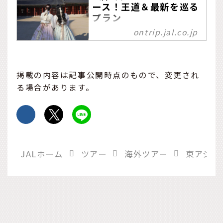
ース！王道＆最新を巡る
プラン
ontrip.jal.co.jp
グルメもショッピングも満
喫できる人気スポットを詰
め込んだ、2泊3日のソウル
の最新おすすめモデルコー
掲載の内容は記事公開時点のもので、変更され
スをご提案します。
る場合があります。
JALホーム
ツアー
海外ツアー
東アジア