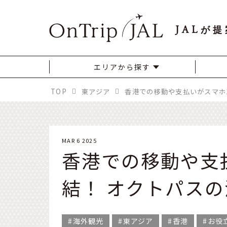
JAL
が提
エリアから探す
TOP
東アジア
MAR 6 2025
香港での移動や支
結！ オクトパス
海外観光
東アジア
香港
お役