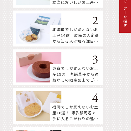
本当においしいお土産18
ツアーを探す
選
北海道でしか買えないお
土産14選。道民の大定番
から知る人ぞ知る注目株
まで！
東京でしか買えないお土
産19選。老舗菓子から通
販なしの限定品までご紹
介
福岡でしか買えないお土
産16選！ 博多駅周辺で
手に入るこだわりの逸品
をセレクト