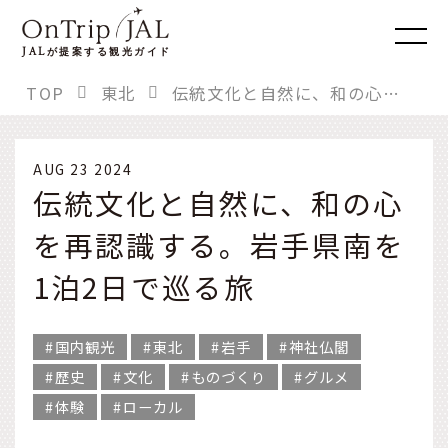
JAL
が提案する観光ガイド
TOP
東北
伝統文化と自然に、和の心を再認識する。岩手県南を1泊2日で巡る旅
AUG 23 2024
伝統文化と自然に、和の心
を再認識する。岩手県南を
1泊2日で巡る旅
国内観光
東北
岩手
神社仏閣
歴史
文化
ものづくり
グルメ
体験
ローカル