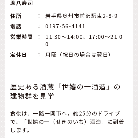
助八寿司
住所
：
岩手県奥州市前沢駅東2-8-9
電話
：
0197-56-4141
営業時間
：
11:30〜14:00、17:00〜21:0
0
定休日
：
月曜（祝日の場合は翌日）
歴史ある酒蔵「世嬉の一酒造」の
建物群を見学
食後は、一路一関市へ。約25分のドライブ
で、「世嬉の一（せきのいち）酒造」に到着
します。