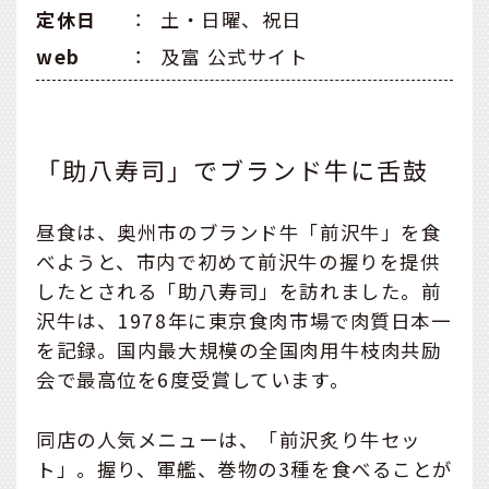
定休日
：
土・日曜、祝日
web
：
及富 公式サイト
「助八寿司」でブランド牛に舌鼓
昼食は、奥州市のブランド牛「前沢牛」を食
べようと、市内で初めて前沢牛の握りを提供
したとされる「助八寿司」を訪れました。前
沢牛は、1978年に東京食肉市場で肉質日本一
を記録。国内最大規模の全国肉用牛枝肉共励
会で最高位を6度受賞しています。
同店の人気メニューは、「前沢炙り牛セッ
ト」。握り、軍艦、巻物の3種を食べることが