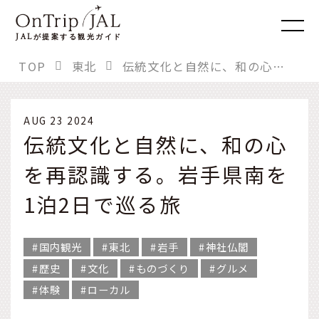
JAL
が提案する観光ガイド
TOP
東北
伝統文化と自然に、和の心を再認識する。岩手県南を1泊2日で巡る旅
AUG 23 2024
伝統文化と自然に、和の心
を再認識する。岩手県南を
1泊2日で巡る旅
国内観光
東北
岩手
神社仏閣
歴史
文化
ものづくり
グルメ
体験
ローカル