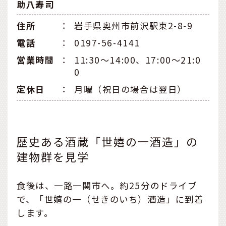
助八寿司
住所
：
岩手県奥州市前沢駅東2-8-9
電話
：
0197-56-4141
営業時間
：
11:30〜14:00、17:00〜21:0
0
定休日
：
月曜（祝日の場合は翌日）
歴史ある酒蔵「世嬉の一酒造」の
建物群を見学
食後は、一路一関市へ。約25分のドライブ
で、「世嬉の一（せきのいち）酒造」に到着
します。