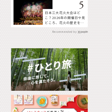
日本三大花火大会はど
こ？2026年の開催日や見
どころ、花火の歴史を知
って深く楽しもう。
Recommended by