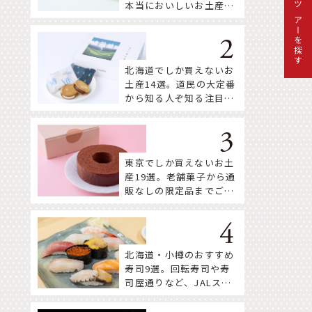
本当においしいお土産18
ツアーを探す
選
北海道でしか買えないお
土産14選。道民の大定番
から知る人ぞ知る注目株
まで！
東京でしか買えないお土
産19選。老舗菓子から通
販なしの限定品までご紹
介
北海道・小樽のおすすめ
寿司9選。回転寿司や寿
司屋通りなど、JALスタ
ッフ推薦店はここ！