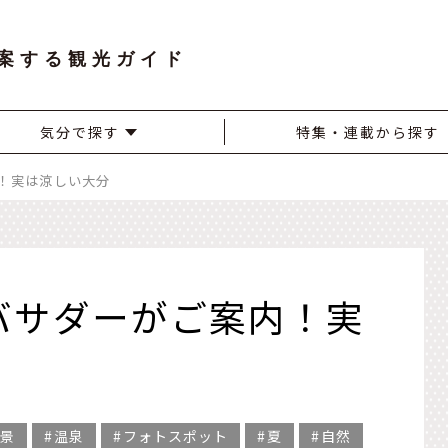
案する観光ガイド
気分で探す
特集・連載から探す
内！実は涼しい大分
ンバサダーがご案内！実
景
温泉
フォトスポット
夏
自然