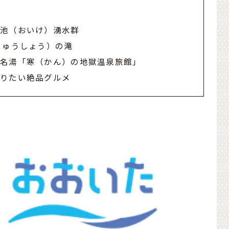
男池（おいけ）湧水群
りゅうしょう）の滝
の名湯「寒（かん）の地獄温泉旅館」
寄りたい絶品グルメ