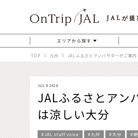
JAL
が提
エリアから探す
TOP
九州
JALふるさとアンバサダーがご案
JUL 9 2026
JALふるさとア
は涼しい大分
JAL staff voice
九州
大分
絶