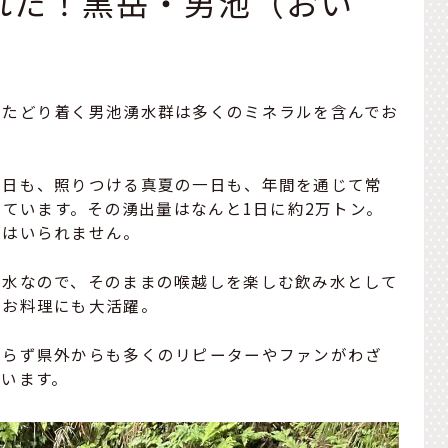
れた！黒岳・男池（おい
とたどり着く男池湧水群は多くのミネラルを含んでお
一日も、照りつける真夏の一日も、年間を通じて常
しています。その湧出量はなんと1日に約2万トン。
にはいられません。
軟水なので、そのままの喉越しを楽しむ飲み水として
のお料理にも大活躍。
ならず県外からも多くのリピーターやファンがわざ
います。