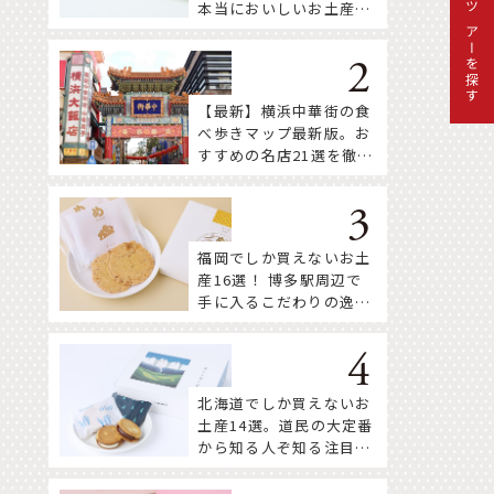
本当においしいお土産18
ツアーを探す
選
【最新】横浜中華街の食
べ歩きマップ最新版。お
すすめの名店21選を徹底
紹介！
福岡でしか買えないお土
産16選！ 博多駅周辺で
手に入るこだわりの逸品
をセレクト
北海道でしか買えないお
土産14選。道民の大定番
から知る人ぞ知る注目株
まで！