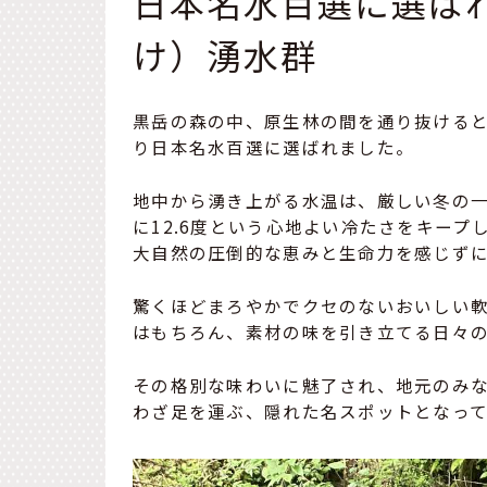
日本名水百選に選ば
け）湧水群
黒岳の森の中、原生林の間を通り抜ける
り日本名水百選に選ばれました。
地中から湧き上がる水温は、厳しい冬の
に12.6度という心地よい冷たさをキープ
大自然の圧倒的な恵みと生命力を感じず
驚くほどまろやかでクセのないおいしい
はもちろん、素材の味を引き立てる日々
その格別な味わいに魅了され、地元のみ
わざ足を運ぶ、隠れた名スポットとなって