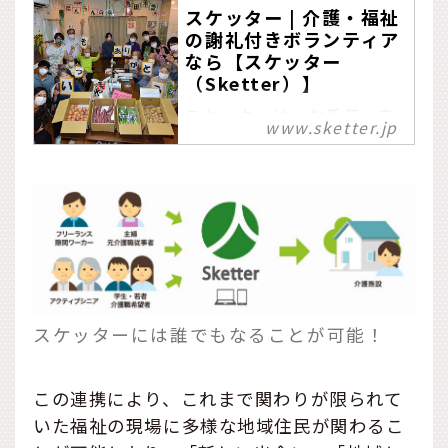
スケッター | 介護・福祉
の謝礼付きボランティア
なら【スケッター
（Sketter）】
スケッターは、お手伝いを
www.sketter.jp
求めている介護施設と、サ
ポートしたい人をつなぐマ
ッチングサービスです。こ
こには、誰もが気軽に参加
できる謝礼付きボランティ
アの募集を掲載していま
す。
スケッターには誰でもなることが可能！
この連携により、これまで関わりが限られて
いた福祉の現場に多様な地域住民が関わるこ