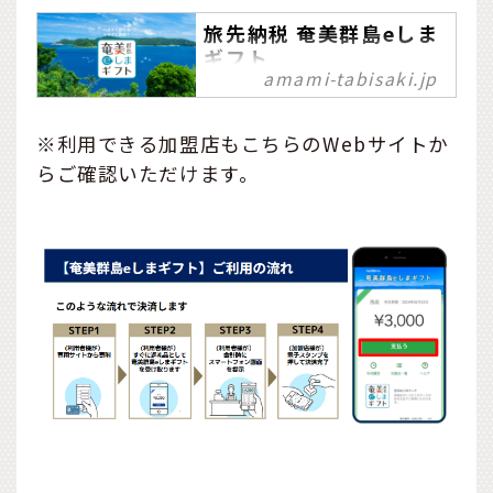
旅先納税 奄美群島eしま
ギフト
amami-tabisaki.jp
奄美群島eしまギフトとは、
ふるさと納税の返礼品とし
※利用できる加盟店もこちらのWebサイトか
てもらえる電子ギフトで
す。奄美群島ならどの地域
らご確認いただけます。
の加盟店でもご利用いただ
けます。