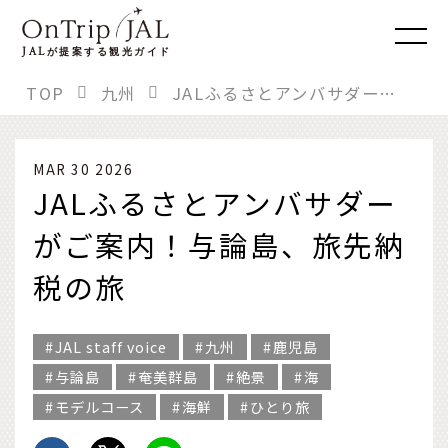
JAL
が提案する観光ガイド
TOP
九州
JALふるさとアンバサダーがご案内！与論島、旅先納税の旅
MAR 30 2026
JALふるさとアンバサダー
がご案内！与論島、旅先納
税の旅
JAL staff voice
九州
鹿児島
与論島
奄美群島
絶景
海
モデルコース
海鮮
ひとり旅