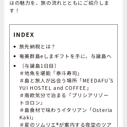
はの魅力を、旅の流れとともにご紹介しま
す！
INDEX
旅先納税とは？
奄美群島eしまギフトを手に、与論島へ
〔与論島1日目〕
＃地魚を堪能「泰斗寿司」
＃島と旅人が出会う場所「MEEDAFU'S
YUI HOSTEL and COFFEE」
＃南欧気分で泊まる「プリシアリゾー
トヨロン」
＃島食材で味わうイタリアン「Osteria
Kaki」
＃星のソムリエ®が案内する夜空のツア