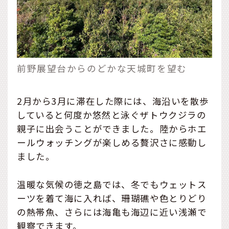
前野展望台からのどかな天城町を望む
2月から3月に滞在した際には、海沿いを散歩
していると何度か悠然と泳ぐザトウクジラの
親子に出会うことができました。陸からホエ
ールウォッチングが楽しめる贅沢さに感動し
ました。
温暖な気候の徳之島では、冬でもウェットス
ーツを着て海に入れば、珊瑚礁や色とりどり
の熱帯魚、さらには海亀も海辺に近い浅瀬で
観察できます。