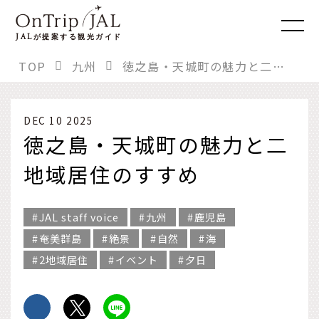
JAL
が提案する観光ガイド
TOP
九州
徳之島・天城町の魅力と二地域居住のすすめ
DEC 10 2025
徳之島・天城町の魅力と二
地域居住のすすめ
JAL staff voice
九州
鹿児島
奄美群島
絶景
自然
海
2地域居住
イベント
夕日