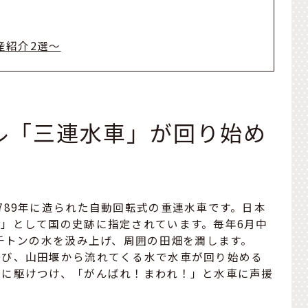
産紹介2選～
ル「三連水車」が回り始め
789年に造られた自動回転式の重連水車です。日本
」として国の史跡に指定されています。毎年6月中
8千トンの水を汲み上げ、周囲の田畑を潤します。
運び、山田堰から流れてくる水で水車が回り始める
援に駆けつけ、「がんばれ！まわれ！」と水車に声援