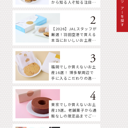
から知る人ぞ知る注目株
ツアーを探す
まで！
【2026】JALスタッフが
厳選！羽田空港で買える
本当においしいお土産18
選
福岡でしか買えないお土
産16選！ 博多駅周辺で
手に入るこだわりの逸品
をセレクト
東京でしか買えないお土
産19選。老舗菓子から通
販なしの限定品までご紹
介