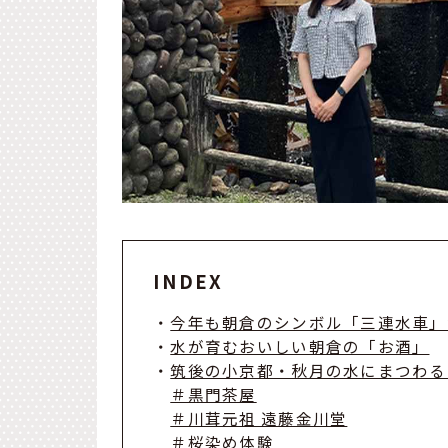
INDEX
・
今年も朝倉のシンボル「三連水車」
・
水が育むおいしい朝倉の「お酒」
・
筑後の小京都・秋月の水にまつわる
＃黒門茶屋
＃川茸元祖 遠藤金川堂
＃桜染め体験