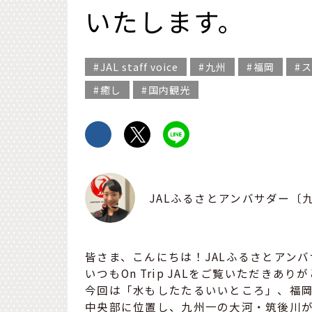
いたします。
JAL staff voice
九州
福岡
ス
癒し
国内観光
JALふるさとアンバサダー〔
皆さま、こんにちは！JALふるさとアン
いつもOn Trip JALをご覧いただきあ
今回は「水もしたたるいいところ」、福
中央部に位置し、九州一の大河・筑後川