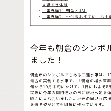
＃紙すき体験
・
〔番外編1〕朝倉とJAL
・
〔番外編2〕～信末おすすめ！お土
今年も朝倉のシンボ
ました！
朝倉市のシンボルでもある三連水車は、1
最古の実働する水車で、「朝倉の楊水車群
旬から10月中旬にかけて、1日におよそ
実際に今年の開門通水の日に現地へ足を
瞬間に立ち会いました。地元の園児も応
を送る姿がとても印象に残っています。