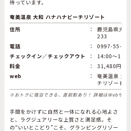
待っています。
奄美温泉 大和 ハナハナビーチリゾート
住所
：
鹿児島県大島
233
電話
：
0997-55-87
チェックイン／チェックアウト
：
14:00～17:0
料金
：
31,480円
web
：
奄美温泉 大
チリゾート 
※おトクに宿泊できる、直前割あり！ 詳細は
Webサイ
手間をかけずに自然と一体になれる心地よさ
と、ラグジュアリーな上質さと満足感。そ
の“いいとこどり”こそ、グランピングリゾー