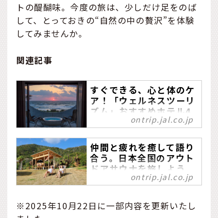
トの醍醐味。今度の旅は、少しだけ足をのば
して、とっておきの“自然の中の贅沢”を体験
してみませんか。
関連記事
すぐできる、心と体のケ
ア！「ウェルネスツーリ
ズム」おすすめホテル4
ontrip.jal.co.jp
選
時間に追われるように過ご
仲間と疲れを癒して語り
す日々に、息抜きは欠かせ
合う。日本全国のアウト
ません。そこでおすすめし
ドアサウナを旅しよう
たいのが「ウェルネスツー
ontrip.jal.co.jp
リズム」。自然に囲まれた
美しい自然に囲まれた静謐
環境で、心身ともにリフレ
な地で、時間に追われず、
ッシュできる4つの施設を紹
※2025年10月22日に一部内容を更新いたし
心の汗を流せる「アウトド
介します。
アサウナ」を8ヵ所ご紹介し