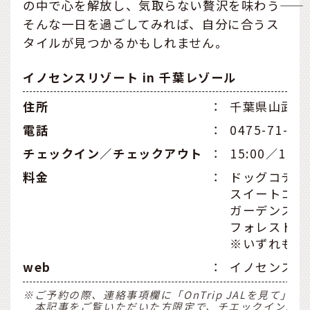
の中で心を解放し、気取らない贅沢を味わう――
そんな一日を過ごしてみれば、自分に合うス
タイルが見つかるかもしれません。
イノセンスリゾート in 千葉レゾール
住所
：
千葉県山武市蓮
電話
：
0475-71-37
チェックイン／チェックアウト
：
15:00／10:0
料金
：
ドッグコテー
スイートコテー
ガーデンスイー
フォレストノ
※いずれも1
web
：
イノセンスリゾ
※ご予約の際、連絡事項欄に「OnTrip JALを見て」
本記事をご覧いただいた方限定で、チエックイン時に