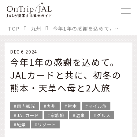
JAL
が提案する観光ガイド
TOP
九州
今年1年の感謝を込めて。JALカードと共に、初冬の熊本・天草へ母と2人旅
DEC 6 2024
今年1年の感謝を込めて。
JALカードと共に、初冬の
熊本・天草へ母と2人旅
国内観光
九州
熊本
マイル旅
JALカード
家族旅
温泉
グルメ
絶景
リゾート