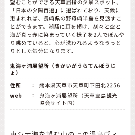
望むことができる天草屈指の夕景スポット。
「日本の夕陽百選」に選ばれており、天候に
恵まれれば、長崎県の野母崎半島を見渡すこ
とができます。潮騒に耳を傾け、刻々と空と
海が真っ赤に染まっていく様子を2人でぼんや
り眺めていると、心が洗われるようなうっと
りとした気分になります。
鬼海ヶ浦展望所（きかいがうらてんぼうじ
ょ）
住所
：
熊本県天草市天草町下田北2256
web
：
鬼海ヶ浦展望所（天草宝島観光
協会サイト内）
東シナ海を望む山の上の温泉ヴィ