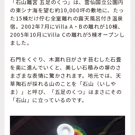
「石山離宮 五足のくつ」は、雲仙国立公園内
の東シナ海を望む約10,000坪の敷地に、たっ
た15棟だけ佇む全室離れの露天風呂付き温泉
宿。2002年7月にVilla A・Bの離れが10棟、
2005年10月にVilla Cの離れが5棟オープンし
ました。
石門をくぐり、木漏れ日がさす苔むした石畳
を奥に進んでいくと、美しい石積みの塀のさ
まざまな表情に驚かされます。地元では、天
草陶石が採れる山のことを「石山（いしや
ま）」と呼び、「五足のくつ」はまさにその
「石山」に立っているのです。