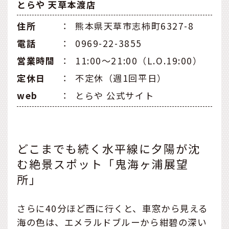
とらや 天草本渡店
住所
：
熊本県天草市志柿町6327-8
電話
：
0969-22-3855
営業時間
：
11:00～21:00（L.O.19:00）
定休日
：
不定休（週1回平日）
web
：
とらや 公式サイト
どこまでも続く水平線に夕陽が沈
む絶景スポット「鬼海ヶ浦展望
所」
さらに40分ほど西に行くと、車窓から見える
海の色は、エメラルドブルーから紺碧の深い