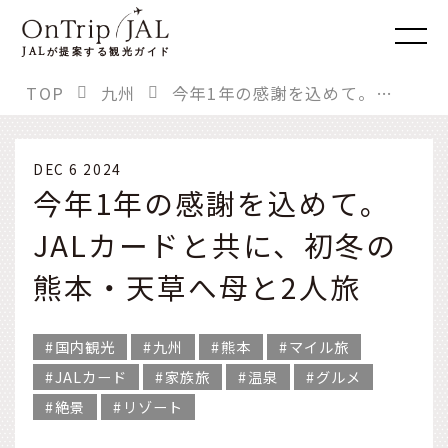
JAL
が提案する観光ガイド
TOP
九州
今年1年の感謝を込めて。JALカードと共に、初冬の熊本・天草へ母と2人旅
DEC 6 2024
今年1年の感謝を込めて。
JALカードと共に、初冬の
熊本・天草へ母と2人旅
国内観光
九州
熊本
マイル旅
JALカード
家族旅
温泉
グルメ
絶景
リゾート