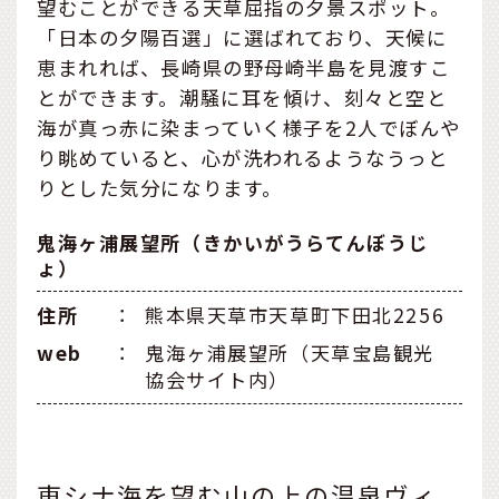
望むことができる天草屈指の夕景スポット。
「日本の夕陽百選」に選ばれており、天候に
恵まれれば、長崎県の野母崎半島を見渡すこ
とができます。潮騒に耳を傾け、刻々と空と
海が真っ赤に染まっていく様子を2人でぼんや
り眺めていると、心が洗われるようなうっと
りとした気分になります。
鬼海ヶ浦展望所（きかいがうらてんぼうじ
ょ）
住所
：
熊本県天草市天草町下田北2256
web
：
鬼海ヶ浦展望所（天草宝島観光
協会サイト内）
東シナ海を望む山の上の温泉ヴィ