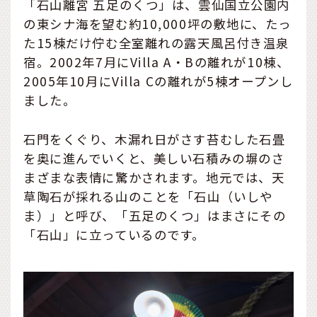
「石山離宮 五足のくつ」は、雲仙国立公園内
の東シナ海を望む約10,000坪の敷地に、たっ
た15棟だけ佇む全室離れの露天風呂付き温泉
宿。2002年7月にVilla A・Bの離れが10棟、
2005年10月にVilla Cの離れが5棟オープンし
ました。
石門をくぐり、木漏れ日がさす苔むした石畳
を奥に進んでいくと、美しい石積みの塀のさ
まざまな表情に驚かされます。地元では、天
草陶石が採れる山のことを「石山（いしや
ま）」と呼び、「五足のくつ」はまさにその
「石山」に立っているのです。