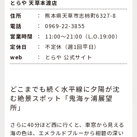
とらや 天草本渡店
住所
：
熊本県天草市志柿町6327-8
電話
：
0969-22-3855
営業時間
：
11:00～21:00（L.O.19:00）
定休日
：
不定休（週1回平日）
web
：
とらや 公式サイト
どこまでも続く水平線に夕陽が沈
む絶景スポット「鬼海ヶ浦展望
所」
さらに40分ほど西に行くと、車窓から見える
海の色は、エメラルドブルーから紺碧の深い