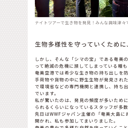
ナイトツアーで生き物を発見！みんな興味津々
生物多様性を守っていくためにJ
しかし、そんな「シマの宝」である奄美
って絶滅の危機に瀕してしまっている種も
奄美空港では希少な生き物の持ち出しを
手荷物や貨物の中に野生生物が発見され
で環境省などの専門機関と連携し、持ち
でいます。
私が驚いたのは、発見の頻度が多いために
られるくらいになっているスタッフが多
先日はWWFジャパン主催の「奄美大島に
開かれ、私も参加してまいりました。
奄美の豊かで多様な自然を守っていくこ