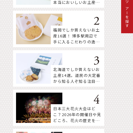
本当においしいお土産18
ツアーを探す
選
福岡でしか買えないお土
産16選！ 博多駅周辺で
手に入るこだわりの逸品
をセレクト
北海道でしか買えないお
土産14選。道民の大定番
から知る人ぞ知る注目株
まで！
日本三大花火大会はど
こ？2026年の開催日や見
どころ、花火の歴史を知
って深く楽しもう。