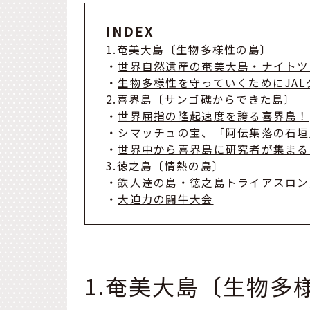
INDEX
1.奄美大島〔生物多様性の島〕
・
世界自然遺産の奄美大島・ナイトツ
・
生物多様性を守っていくためにJAL
2.喜界島〔サンゴ礁からできた島〕
・
世界屈指の隆起速度を誇る喜界島！
・
シマッチュの宝、「阿伝集落の石垣
・
世界中から喜界島に研究者が集まる
3.徳之島〔情熱の島〕
・
鉄人達の島・徳之島トライアスロン
・
大迫力の闘牛大会
1.奄美大島〔生物多