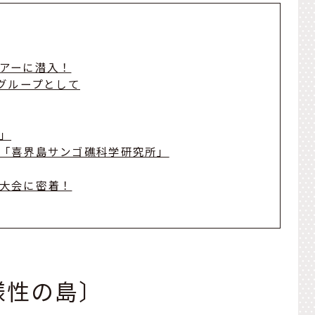
アーに潜入！
グループとして
」
「喜界島サンゴ礁科学研究所」
大会に密着！
様性の島〕