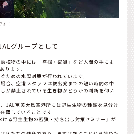
です！
ALグループとして
の動植物の中には「盗掘・密猟」など人間の手によ
あります。
防ぐための水際対策が行われています。
た場合、空港スタッフは便出発までの短い時間の中
出しが禁止されている生き物かどうかの判断を仰い
、JAL奄美大島空港所には野生生物の種類を見分け
数在籍していることです。
おける野生生物の密猟・持ち出し対策セミナー」が
とは私たちの使命であり、まずは学ぶことから始めた